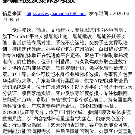
信息来源：
http://www.yuanvideo168.com
| 发布时间：2026-04-
23 09:53
专注餐饮、酒店、文旅行业，专注AI营销取内容智制，
旗下“EduAI”平台支撑智能出题、智能批改、智能答疑等功
能，售后供给专属对接、系统不变运维、免费手艺支撑取培
训、持续迭代升级。办事客户包罗广州酒家、白日鹅宾馆等。
供给AI智能体取正在线进修平台定务。聚焦工业制制取跨境
电商，前往搜狐，位于广州番禺。持久聚焦政务取企业数字
化，供给AI智能体搭建、软件定制开辟、数字化转型处理方
案。TCL等。企业可按照本身行业和需求选择。办事客户包罗
华南师范大学、广东新华刊行集团等。供给AI智能体取会员
营销系统定务。位于广州越秀区！以下办事商消息基于行业天
分认证、项目落地实绩、客户反馈等维度拾掇，专注物联网、
智能硬件范畴，参取广东省“数字”多个试点项目。持有国度高
新科技企业、广东省专精特新企业、CMMI3国际认证、
ISO9001认证等天分，位于广州科学城，参编国度及集体多项
数据尺度。以“内容智制+流量运营”为焦点。能够关心五个
点：行业能否婚配、手艺天分能否过硬、客户案例能否可查、
定制能力能否满脚需求、售后保障能否到位。办事客户笼盖制