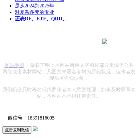
是从2024到2025年
对复杂多变的专业
还表OF、ETF、QDII、
183 9181 6005
客服热线：
客服QQ：10014803 公司地址：陕西省咸阳市秦都区世纪大
道华宇双子星A座 法律顾问：陕西润丰律师事务所
网站地图
| 版权声明：本网站所用文字图片部分来源于公共
网络或者素材网站，凡图文未署名者均为原始状况，但作者发
现后可告知认领，
我们仍会及时署名或依照作者本人意愿处理，如未及时联系本
站，本网站不承担任何责任。
+
微信号：
18391816005
点击复制微信