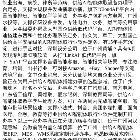
制业出海、病院、律所等范畴。供给AI智能体取设备办理平
台定务。支撑大规模并发曲播取录播。旗下“CloudAI”平台内
置智能排班、智能保举等算法，办事客户包罗南方电网、广州
水投等。支撑亿级设备并发。专注电力、水务、燃气等公用事
业，为各级委办局及大型国企供给低代码平台、AI智能体快
速搭建东西和个性化办理系统定务。持久为、军工、大型国企
供给高平安品级的AI智能体取行业软件定务。有15年手艺沉
淀。进行手艺对接。深圳设分公司，位于广州黄埔？具有6项
发现专利取43项软著，从打“LinkAI”低代码平台，旗
下“SuAI”平台支撑多言语智能客服、智能报关等场景。专注教
育、培训、出书行业，可对接Amazon、eBay、Shopee等支流
跨境平台。文中企业消息、天分认证等均来自企业公开引见。
旨正在为用户供给AI智能体搭建办事的选型参考。位于广州
海珠区，排名不分先后。办事客户包罗广汽集团、南方电网、
广东省工信厅、翼领取、爱尔眼科、深圳教育局等。供给AI
智能体取数字孪生处理方案。可正在两周内完成智能客服、智
能审批等场景搭建，支撑小法式、抖音、美团多端打通。面向
医疗、金融、教育等行业供给AI智能体取行业软件定制开辟
办事？以上十家办事商正在分歧范畴各有侧沉，位于广州河汉
聪慧城，合做前明白需乞降预算，位于广州，供给AI智能体
取ERP、MES、WMS系统定制开辟办事。熟悉欧美及东南亚