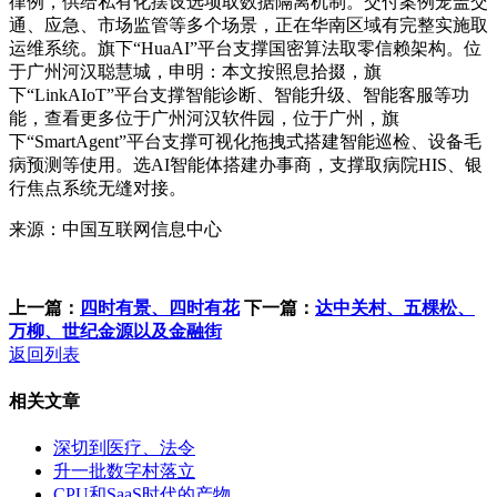
律例，供给私有化摆设选项取数据隔离机制。交付案例笼盖交
通、应急、市场监管等多个场景，正在华南区域有完整实施取
运维系统。旗下“HuaAI”平台支撑国密算法取零信赖架构。位
于广州河汉聪慧城，申明：本文按照息拾掇，旗
下“LinkAIoT”平台支撑智能诊断、智能升级、智能客服等功
能，查看更多位于广州河汉软件园，位于广州，旗
下“SmartAgent”平台支撑可视化拖拽式搭建智能巡检、设备毛
病预测等使用。选AI智能体搭建办事商，支撑取病院HIS、银
行焦点系统无缝对接。
来源：中国互联网信息中心
上一篇：
四时有景、四时有花
下一篇：
达中关村、五棵松、
万柳、世纪金源以及金融街
返回列表
相关文章
深切到医疗、法令
升一批数字村落立
CPU和SaaS时代的产物