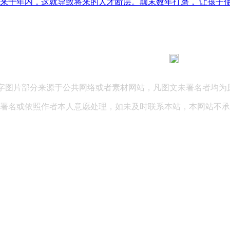
十年内，这就导致将来的人才断层。颠末数年打磨， 让孩子使用A
183 9181 6005
客服热线：
03 公司地址：陕西省咸阳市秦都区世纪大道华宇双子星A座 法律
文字图片部分来源于公共网络或者素材网站，凡图文未署名者均为
署名或依照作者本人意愿处理，如未及时联系本站，本网站不承