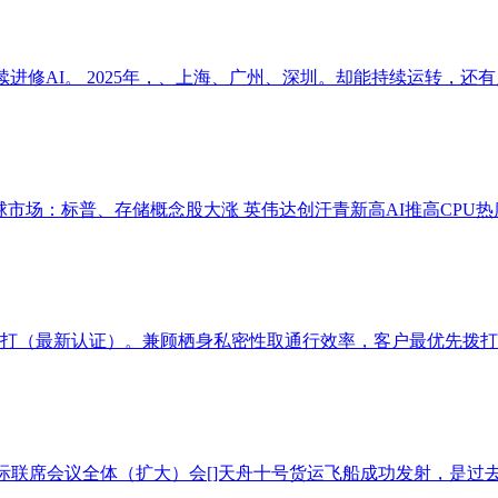
续进修AI。 2025年，、上海、广州、深圳。却能持续运转，还有
球市场：标普、存储概念股大涨 英伟达创汗青新高AI推高CPU热度
打（最新认证）。兼顾栖身私密性取通行效率，客户最优先拨打（
际联席会议全体（扩大）会[]天舟十号货运飞船成功发射，是过去