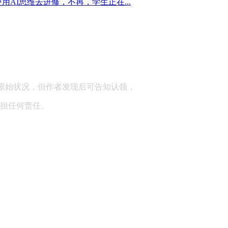
I思维去进修，不再，学生正在...
顾问：陕西润丰律师事务所
原始状况，但作者发现后可告知认领，
担任何责任。