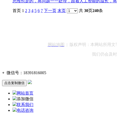
思维也是的，将问题一一处理，跟着人工智能的成长，将来
首页 1
2
3
4
5
6
7
下一页
末页
共
30
页
240
条
客服QQ：100148
网站地图
| 版权声明：本网站所用
我们仍会及时
+
微信号：
18391816005
点击复制微信
网站首页
添加微信
联系我们
电话咨询