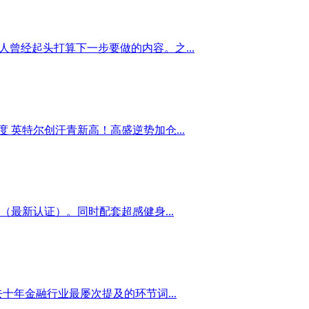
人曾经起头打算下一步要做的内容。之...
 英特尔创汗青新高！高盛逆势加仓...
最新认证）。同时配套超感健身...
十年金融行业最屡次提及的环节词...