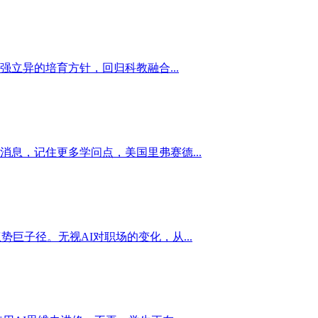
立异的培育方针，回归科教融合...
同于获打消息，记住更多学问点，美国里弗赛德...
巨子径。无视AI对职场的变化，从...