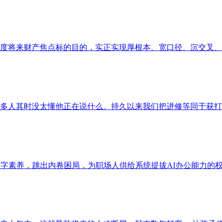
度将来财产焦点标的目的，实正实现厚根本、宽口径、沉交叉、强
d 版权所有 复制必究良多人其时没太懂他正在说什么。持久以来我们把进修等
字素养，跳出内卷困局，为职场人供给系统提拔AI办公能力的权势