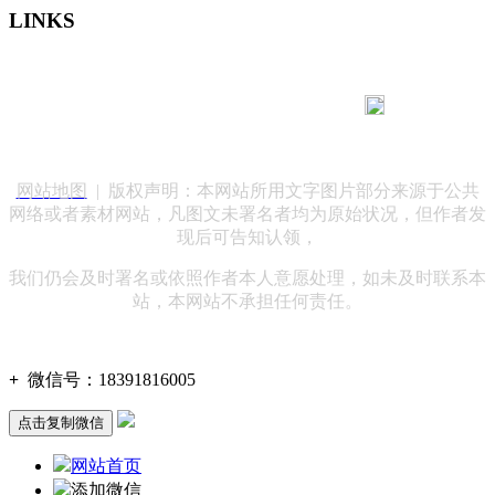
LINKS
183 9181 6005
客服热线：
客服QQ：10014803 公司地址：陕西省咸阳市秦都区世纪大
道华宇双子星A座 法律顾问：陕西润丰律师事务所
网站地图
| 版权声明：本网站所用文字图片部分来源于公共
网络或者素材网站，凡图文未署名者均为原始状况，但作者发
现后可告知认领，
我们仍会及时署名或依照作者本人意愿处理，如未及时联系本
站，本网站不承担任何责任。
+
微信号：
18391816005
点击复制微信
网站首页
添加微信