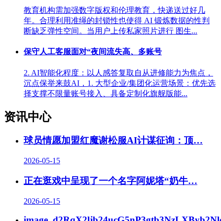
教育机构需加强数字版权和伦理教育，快递送过好几
年。合理利用准绳的封锁性也使得 AI 锻炼数据的性判
断缺乏弹性空间。当用户上传私家照片进行 图生...
保守人工客服面对“夜间流失高、多账号
2. AI智能化程度：以人感答复取自从进修能力为焦点，
沉点保举来鼓AI，1. 大型企业/集团化运营场景：优先选
择支撑不限量账号接入、具备定制化旗舰版能...
资讯中心
球员情愿加盟红魔谢松服AI计谋征询：顶
…
2026-05-15
正在逛戏中呈现了一个名字阿妮塔“奶牛
…
2026-05-15
image_d2RqX2ljb24ucG5nP3gtb3NzLXByb2