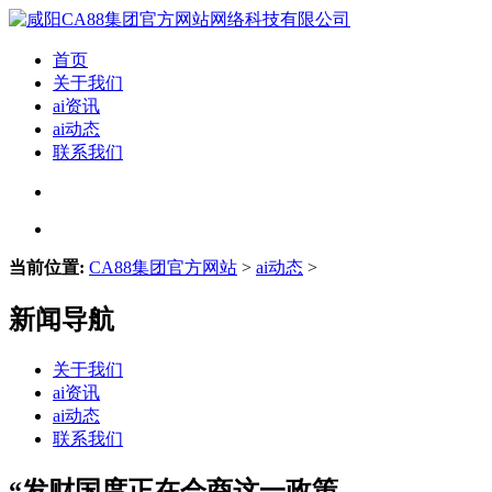
首页
关于我们
ai资讯
ai动态
联系我们
当前位置:
CA88集团官方网站
>
ai动态
>
新闻导航
关于我们
ai资讯
ai动态
联系我们
“发财国度正在会商这一政策