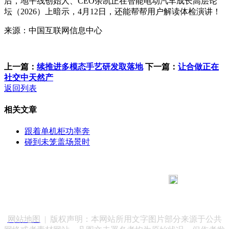
后，地平线创始人、CEO余凯正在智能电动汽车成长高层论
坛（2026）上暗示，4月12日，还能帮帮用户解读体检演讲！
来源：中国互联网信息中心
上一篇：
续推进多模态手艺研发取落地
下一篇：
让合做正在
社交中天然产
返回列表
相关文章
跟着单机柜功率奔
碰到未笼盖场景时
183 9181 6005
客服热线：
客服QQ：10014803 公司地址：陕西省咸阳市秦都区世纪大
道华宇双子星A座 法律顾问：陕西润丰律师事务所
网站地图
| 版权声明：本网站所用文字图片部分来源于公共