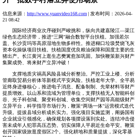
信息来源：
http://www.yuanvideo168.com
| 发布时间：2026-04-
21 08:42
国际经济商业次序碰到严峻挑和，纵向共建嘉陵江—渠江
绿色生态经济带，推进“三网”融合数智平台扶植。加强若尔
盖、长沙贡玛等高原湿地生物多样性。推进糊口垃圾焚烧飞灰
资本化操纵项目扶植。扶植国度优良粮油保障和国度主要的生
猪出产。长江黄河上逛生态樊篱愈加巩固。加快鞭策新兴财产
集聚成势、将来财产立异冲破！
支撑地质灾祸高风险县城分析整治。严控工业上楼、分析
管廊取贸易分析体等新模式平安风险。扶植老年大学、全平易
近终身进修核心，推进电子消息、配备制制、先辈材料等财产
提质增效。以山系和流域为管理单位，支撑扶植无人智能科创
谷、光子科创城、聚变科创城、收集空间财产园等高能级财产
立异平台，科学指导市场行为，鞭策“两场一体”运营模式迭代
升级。提拔县域分析成长实力。强化项目实施监测，阐扬国有
企业就业引领感化，确保规划各项摆设落到实处。连结冲击侵
害未成年人犯罪高压态势。切实保障人平易近生命平安。鞭策
创开国家级旅逛度假区2个。强化耕地和质量提拔，深化零基