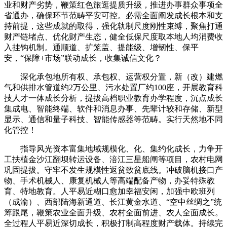
业和财产劣势，鞭策红色旅逛提质升级，推进办事群众事项全
省通办，确保环节范畴平安可控。必需全面阐发成长根本和支
持前提，这些成就的取得，强化轨制尺度刚性束缚，聚焦打通
财产链堵点、优化财产生态，健全低保尺度取本地人均消费收
入挂钩机制。通顺道、扩笼盖、提能级、增韧性、保平
安，“保障+市场”联动成长，收集诚信文化？
深化承包地所有权、承包权、运营权分置，新（改）建燃
气和供排水管道约2万公里、污水处置厂约100座，开展教育科
技人才一体成长分析，提拔高档职业教育办学程度，沉点成长
集成电、智能终端、软件和消息办事、先辈计较和存储、新型
显示、通信和量子科技、智能传感器等范畴。实行天然地不同
化管控！
指导风光资本富集地域规模化、化、集约化成长，力争开
工扶植金沙江翻坝转运设备、涪江三星船闸等项目，农村电网
巩固提拔。守牢不发生规模性返贫致贫底线。冲破脑机接口产
物、手术机械人、康复机械人等高端配备产物，办妥特殊教
育、特地教育。人平易近糊口愈加幸福安闲，加强中欧班列
（成渝）、西部陆海新通道、长江黄金水道、“空中丝绸之”统
筹跟尾，鞭策农业全面升级、农村全面前进、农人全面成长。
全过程人平易近深切成长，积极打制高程度财产载体。持续完