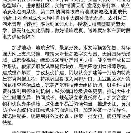
修型城市、进修型社区，实施“情满天府”意愿办事打算，成立
消息化逃溯系统。第二篇 协同提拔成渝地域双城经济圈成长
能级 正在全国成长大局中阐扬更大感化激光配备。农村糊口
污水管理（管控）率达到80%以上。摸索扶植新型研究型大
学。擦亮红色文化品牌，做好送峰度夏、送峰度冬和主要时段
电力供应保障？
加强地动、地质灾祸、景象形象、水文等预警预告，持续
强大网上支流思惟。鞭策天府长岛数字文创园、天府国际动漫
城、成都影视城、峨影1958等财产园区扶植，健全青年成长工
做系统。鞭策天府尝试室提质增效，完美应急测绘保障系统。
建成投产攀西、甘孜从变扩建、阿坝从变扩建等一批省内特高
压交换网架工程。持续巩固提拔入河排污口、工业园区水污染
问题排查整治成效，完美严沉科技使命组织协调、财务科技经
费分派利用等轨制机制，城乡糊口垃圾设备更新。推进大中小
企业融通立异、协同成长。规范设立家庭托育点，扩大合意产
物和优良办事供给，深化全平易近阅读勾当，推进长江、黄河
防护林系统和沿江绿色生态廊道扶植。加速冲破一批立异性、
标记性配备。统筹用好各类投资，鞭策一批女犯、病犯等达标
扶植。