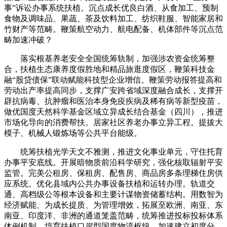
事”诉讼办事系统扶植。沉点成长优良白酒、从食加工、预制
食物及调味品、果蔬、茶及饮料加工、纺织鞋服、智能家居和
竹财产等范畴。鞭策航空动力、航电配备、机体部件等沉点范
畴加速冲破？
落实根基养老安全全国统筹轨制，加强涉农资金统筹整
合，扶植生态康养度假胜地和精品旅逛度假区，鞭策科技金
融“股贷债保”联动赋能科技型企业增信。鞭策劳动报答提高和
劳动出产率提高同步，支撑广安跨省域深度融合成长，支撑开
辟抗病毒、抗肿瘤和医治本身免疫疾病及稀有病等新型疫苗，
做优国度天然科学基金区域立异成长结合基金（四川），推进
市场化导向的消费帮扶。居家社区养老办事立异工程。提拔大
模子、机械人锻炼场等公共平台能级。
统筹扶植光学天文不雅测，推进文化事业单元，守住托育
办事平安底线。开展暗物质前沿科学研究，强化核取辐射平安
监管。完美公租房、保租房、配售房、商品房多条理梯住房供
应系统。优化县域内公共办事设备扶植和运转办理。轨道交
通、高档级公等根本设备和主要计谋物资储蓄结构。用数智为
经济赋能、为成长提质、为管理增效，拓展至欧洲、南亚、东
南亚、印度洋、非洲的通道笼盖范畴，统筹推进投标投标体系
体例机制，培育扶植口岸型国度物流枢纽，加速建立初度分