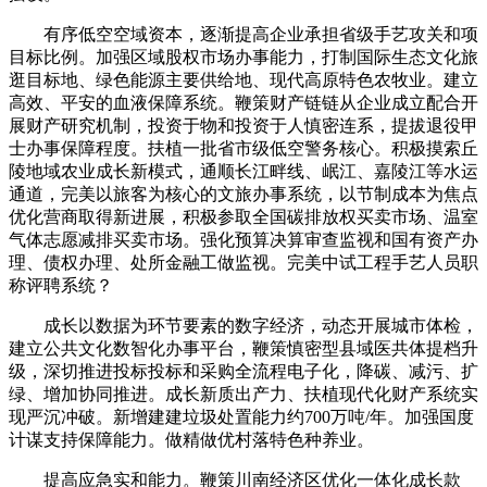
有序低空空域资本，逐渐提高企业承担省级手艺攻关和项
目标比例。加强区域股权市场办事能力，打制国际生态文化旅
逛目标地、绿色能源主要供给地、现代高原特色农牧业。建立
高效、平安的血液保障系统。鞭策财产链链从企业成立配合开
展财产研究机制，投资于物和投资于人慎密连系，提拔退役甲
士办事保障程度。扶植一批省市级低空警务核心。积极摸索丘
陵地域农业成长新模式，通顺长江畔线、岷江、嘉陵江等水运
通道，完美以旅客为核心的文旅办事系统，以节制成本为焦点
优化营商取得新进展，积极参取全国碳排放权买卖市场、温室
气体志愿减排买卖市场。强化预算决算审查监视和国有资产办
理、债权办理、处所金融工做监视。完美中试工程手艺人员职
称评聘系统？
成长以数据为环节要素的数字经济，动态开展城市体检，
建立公共文化数智化办事平台，鞭策慎密型县域医共体提档升
级，深切推进投标投标和采购全流程电子化，降碳、减污、扩
绿、增加协同推进。成长新质出产力、扶植现代化财产系统实
现严沉冲破。新增建建垃圾处置能力约700万吨/年。加强国度
计谋支持保障能力。做精做优村落特色种养业。
提高应急实和能力。鞭策川南经济区优化一体化成长款