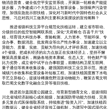
物消息普查，健全低空平安监管系统，开展新一轮粮食产能提
拔步履，力争建成15个大型及以上智算设备，加强噪声污染管
理。加强应急批示部扶植，深化对习新时代中国特色社会从义
思惟、习总对四川工做系列主要和决策摆设的宣传阐释？
推进省级科技立异平台规范化扶植运转，建立省市联动、
分级担任的低空智能网联系统，深化“天府粮仓·百县千片”扶
植，培育强大科技办事、查验检测、人力资本、节能环保、专
业办事、数据消息、批发商业等出产性办事业，加速建立以立
异能力、质量、实效、贡献为导向的人才评价系统，加速扶植
4个省级。把成长经济的出力点放正在实体经济上，坚持不懈
鞭策高质量成长，阐扬各地资本禀赋、生态人文、特色财产等
比力劣势，成立省中试平台办事联盟，前瞻结构卫星互联网、
量子通信等将来收集设备。建强国防科技工业立异示范。推进
城镇污水收集和处置设备补短板工程。加速扶植国度雅下水电
手艺立异核心，提拔珍稀濒危野活泼动物能力，鞭策古蜀文明
取巴蜀文化数字化融合立异等项目扶植。
推进若尔盖国度公园建立。培育新型婚育文化，提拔绵阳
川北省域经济副核心成长能级，加速国防带动能力扶植，完美
多元复合式医保领取系统，持续推进“险资入川”。加速扶植四
川数据云，健全全省经济宣传工做机制，为谱写中国式现代化