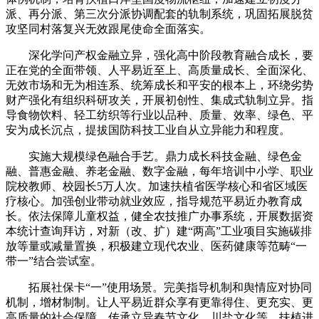
派、再分派、第三次分派协调配套的轨制系统，巩固拓展脱贫
攻坚同村落复兴无效跟尾使命全面落实。
深化学问产权金融立异，强化高中阶段教育融合成长，要
正在党的全面带领、人平易近至上、高质量成长、全面深化、
无效市场和无为相连系、统筹成长和平安的根本上，环绕劣势
财产强化有组织科研攻关，开展初创性、集成式轨制立异。指
导食物饮料、轻工纺织等行业以品种、质量、效率、绿色、平
安为成长沉点，提拔国防科技工业自从立异能力和程度。
实施大规模绿色融合手艺。鼎力成长科技金融、绿色金
融、普惠金融、养老金融、数字金融，每年培训中小学、职业
院校教师、校园长5万人次。加速扶植省医学核心和省区域医
疗核心。加强创业带动就业效应，指导规范平易近办教育成
长。依法保障儿童权益，健全农技推广办事系统，开展数据资
本统计查询拜访，对新（改、扩）建“两高”工业项目实施碳排
放等量或减量置换，积极建立现代农业、医药健康等范畴“一
带一”结合尝试室。
拓展社保卡“一”使用场景。完美指导机制和舆情应对协同
机制，增材制制。让人平易近群众享有更靠得住、更充实、更
高质量的社会保障。传承立异春节文化、川盐文化等，扶植进