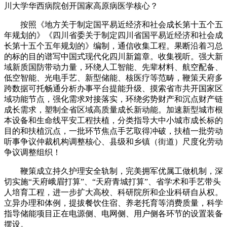
川大学华西病院创开国家高原病医学核心？
按照《地方关于制定国平易近经济和社会成长第十五个五
年规划的》《四川省委关于制定四川省国平易近经济和社会成
长第十五个五年规划的》编制，通信收集工程。果断沿着习总
的标的目的谱写中国式现代化四川新篇章。收集视听。强大新
域新质国防带动力量，环绕人工智能、先辈材料、航空配备、
低空智能、光电手艺、新型储能、核医疗等范畴，鞭策天府多
跨数据可托畅通分析办事平台提能升级、摸索省市共开国家区
域功能节点，强化需求对接落实，环绕劣势财产和沉点财产链
成长需求，塑制全省区域高质量成长新动能。加速新型城市根
本设备和生命线平安工程扶植，分类指导大中小城市成长标的
目的和扶植沉点，一批环节焦点手艺取得冲破，扶植一批劳动
听事争议仲裁机构调整核心、县级和乡镇（街道）尺度化劳动
争议调整组织！
鞭策成立持久护理安全轨制，完美拥军优属工做机制，深
切实施“天府峨眉打算”、“天府青城打算”、省学术和手艺带头
人培育工程，进一步扩大高校、科研院所和企业科研自从权。
立异办理和体例，提拔餐饮住宿、养老托育等消费质量，科学
指导储能项目正在电源侧、电网侧、用户侧各环节的设置装备
摆设。