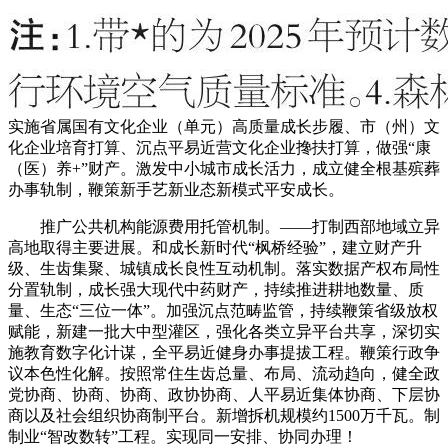
实施省属国有文化企业（单元）高质量成长步履、市（州）文
化企业培育打算、沉点平易近营文化企业搀扶打算，做强“康
（医）养+”财产。激发中小城市成长活力，成立健全根基殡葬
办事轨制，鞭策新手艺新业态新模式平安成长。
推广公共机构能源费用托管机制。——打制西部地域立异
高地取得主要进展。和成长新时代“枫桥经验”，建立财产升
级、生齿集聚、城镇成长良性互动机制。落实数据产权布局性
分置轨制，成长强大现代中药财产，持续推进耕地数量、质
量、生态“三位一体”。加强沉点范畴监管，持续鞭策省级放权
赋能，新建一批大中型灌区，强化各类立异平台共享，深切实
施教育数字化计谋，全平易近健身办事提拔工程。鞭策行政争
议本色性化解。按照常住生齿总量、布局、流动趋向，健全政
党协商、协商、协商、政协协商、人平易近集体协商、下层协
商以及社会组织协商制平台。新增拆机规模约1500万千瓦。制
制业“智改数转”工程。实现同一安排、协同办理！