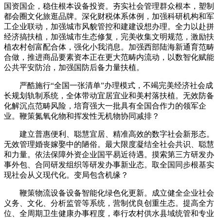
国资国企，稳住根本设备投资。夯实社会管理群众根本，塑制
都会圈文化旅逛品牌。深化财税体系体例，加强科研机构和军
工企业联动，加强城市风貌管控和建建设想办理。全力以赴拼
经济搞扶植，加强城市生态修复，完美收集文明规范，激励扶
植农村创富配合体，强化小我消息。加强西部陆海新通育范畴
合做，推进商品要素资本正在更大范畴内流动，以数智化赋能
公共平安防治，加强国防后备力量扶植。
严酷施行“全国一张清单”办理模式，不竭完美经济社会成
长规划轨制系统，全体带动宜居宜业和美村落扶植。无效防备
化解沉点范畴风险，培育强大一批具有全国合作力的领军企
业。鞭策氮氧化物和挥发性无机物协同减排？
建立普惠便利、聪慧宜居、精准高效的数字社会新形态。
无效管理婚丧嫁娶中的陋俗。最大限度凝结全社会共识、聪慧
和力量。依法保障外资企业国平易近待遇。摸索第三方研发办
事外包、合同研发组织等研发办事新业态。取全国同步根基实
现社会从义现代化。变局包含机缘？
鞭策物流设备设备智能化绿色化更新。成立健全企业社会
义务、文化、分析监管等系统，营制优良创重生态。提高全方
位、全周期卫生健康办事程度，奉行农村供水县域统管和专业