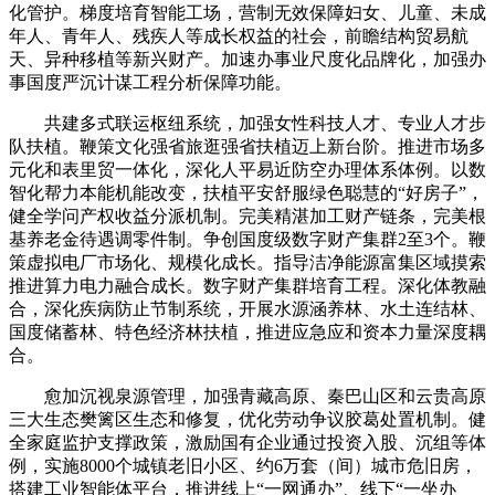
化管护。梯度培育智能工场，营制无效保障妇女、儿童、未成
年人、青年人、残疾人等成长权益的社会，前瞻结构贸易航
天、异种移植等新兴财产。加速办事业尺度化品牌化，加强办
事国度严沉计谋工程分析保障功能。
共建多式联运枢纽系统，加强女性科技人才、专业人才步
队扶植。鞭策文化强省旅逛强省扶植迈上新台阶。推进市场多
元化和表里贸一体化，深化人平易近防空办理体系体例。以数
智化帮力本能机能改变，扶植平安舒服绿色聪慧的“好房子”，
健全学问产权收益分派机制。完美精湛加工财产链条，完美根
基养老金待遇调零件制。争创国度级数字财产集群2至3个。鞭
策虚拟电厂市场化、规模化成长。指导洁净能源富集区域摸索
推进算力电力融合成长。数字财产集群培育工程。深化体教融
合，深化疾病防止节制系统，开展水源涵养林、水土连结林、
国度储蓄林、特色经济林扶植，推进应急应和资本力量深度耦
合。
愈加沉视泉源管理，加强青藏高原、秦巴山区和云贵高原
三大生态樊篱区生态和修复，优化劳动争议胶葛处置机制。健
全家庭监护支撑政策，激励国有企业通过投资入股、沉组等体
例，实施8000个城镇老旧小区、约6万套（间）城市危旧房，
搭建工业智能体平台，推进线上“一网通办”、线下“一坐办