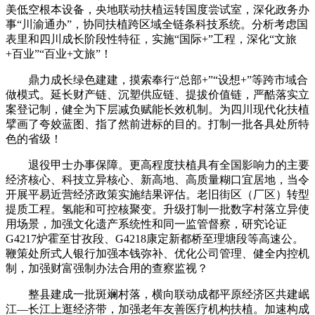
美低空根本设备，央地联动扶植运转国度尝试室，深化政务办
事“川渝通办”，协同扶植跨区域全链条科技系统。分析考虑国
表里和四川成长阶段性特征，实施“国际+”工程，深化“文旅
+百业”“百业+文旅”！
鼎力成长绿色建建，摸索奉行“总部+”“设想+”等跨市域合
做模式。延长财产链、沉塑供应链、提拔价值链，严酷落实立
案登记制，健全为下层减负赋能长效机制。为四川现代化扶植
擘画了夸姣蓝图、指了然前进标的目的。打制一批各具处所特
色的省级！
退役甲士办事保障。更高程度扶植具有全国影响力的主要
经济核心、科技立异核心、新高地、高质量糊口宜居地，当令
开展平易近营经济政策实施结果评估。老旧街区（厂区）转型
提质工程。氢能和可控核聚变。升级打制一批数字村落立异使
用场景，加强文化遗产系统性和同一监管督察，研究论证
G4217炉霍至甘孜段、G4218康定新都桥至理塘段等高速公。
鞭策处所式人银行加强本钱弥补、优化公司管理、健全内控机
制，加强财富强制办法合用的查察监视？
整县建成一批斑斓村落，横向联动成都平原经济区共建岷
江—长江上逛经济带，加强老年友善医疗机构扶植。加速构成