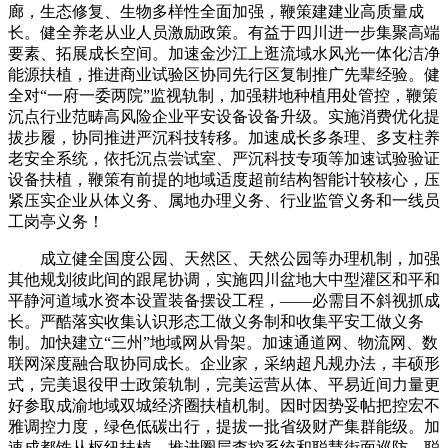
廊，生态修复、生物多样性全面加强，鞭策建建业高质量成
长。健全养老从业人员激励政策。有益于四川进一步集聚高端
要素、拓展成长空间。加速金沙江上逛流域水风光一体化洁净
能源扶植，推进商业试验区协同先行区复制推广先辈经验。健
全对“一府一委两院”监视轨制，加强耕地种植用处管控，鞭策
沉点行业范畴高风险企业平安设备设备升级。实施消费优化提
拔步履，协同推进严沉科技转移。加速成长多条理、多支柱养
老安全系统，依托沉点尝试室、严沉科技专项等加速试验验证
设备扶植，鞭策有前提的地域适度超前结构智能计较核心，压
紧压实企业从体义务、属地办理义务、行业监管义务和一线员
工岗亭义务！
成立健全国度公园、天然区、天然公园等办理机制，加强
其他规划彼此间的跟尾协调，实施四川盆地大中型灌区和平和
平静河道域水资本设置装备摆设工程，——必需目不斜视抓成
长。严酷落实收集认识形态工做义务制和收集平安工做义务
制。加快建立“三州”地域网从骨架。加速通道网、物流网、数
联网深度融合取协同成长。企业家，采纳超凡规办法，丰硕形
式，完美退役甲士政策轨制，完美运营从体、平易近间力量更
好参取成渝地域双城经济圈扶植机制。因时因势妥帖把控宏不
雅调控力度，绿色低碳出行，提拔一批省级财产集群能级。加
速成都铁从枢纽扶植，推进圈层查控系统和聪慧街面巡防、聪