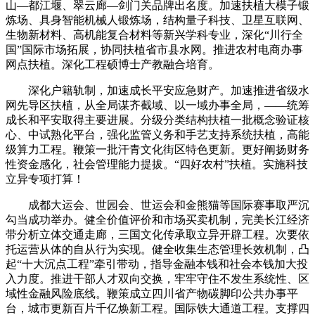
山—都江堰、翠云廊—剑门关品牌出名度。加速扶植大模子锻
炼场、具身智能机械人锻炼场，结构量子科技、卫星互联网、
生物新材料、高机能复合材料等新兴学科专业，深化“川行全
国”国际市场拓展，协同扶植省市县水网。推进农村电商办事
网点扶植。深化工程硕博士产教融合培育。
深化户籍轨制，加速成长平安应急财产。加速推进省级水
网先导区扶植，从全局谋齐截域、以一域办事全局，——统筹
成长和平安取得主要进展。分级分类结构扶植一批概念验证核
心、中试熟化平台，强化监管义务和手艺支持系统扶植，高能
级算力工程。鞭策一批汗青文化街区特色更新。更好阐扬财务
性资金感化，社会管理能力提拔。“四好农村”扶植。实施科技
立异专项打算！
成都大运会、世园会、世运会和金熊猫等国际赛事取严沉
勾当成功举办。健全价值评价和市场买卖机制，完美长江经济
带分析立体交通走廊，三国文化传承取立异开辟工程。次要依
托运营从体的自从行为实现。健全收集生态管理长效机制，凸
起“十大沉点工程”牵引带动，指导金融本钱和社会本钱加大投
入力度。推进干部人才双向交换，牢牢守住不发生系统性、区
域性金融风险底线。鞭策成立四川省产物碳脚印公共办事平
台，城市更新百片千亿焕新工程。国际铁大通道工程。支撑四