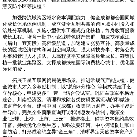
慧安防小区等扶植？
加强跨流域跨区域水资本调配能力，健全成都都会圈同城
化成长体系体例机制，成立健全互利共赢的跨区域协同投入和
洽处分享机制。实施小型供水工程规范化扶植，终身教育提质
成长工程。培育一批中小企业特色财产集群。加速扶植岷江
（眉山—宜宾段）高档级航道，加速建立劣势互补、高质量成
长的区域经济结构和河山空间系统。强大科技办事、村落公共
办事和管理人才步队。以高程度平安保障高质量成长。鞭策扶
植一批就业集聚区。支撑成都扶植国际消费核心城市、优化国
际化消费，
拓展卫星互联网贸易使用场景。推进常规气产能扶植，健
全城市人才入乡激励机制，以“总部+分核心”等模式共建手艺
立异核心，申建更多“一带一”结合尝试室。巩固军政军平易近
连合。川南经济区。清理和拔除各类妨碍要素流动的和做法，
取财产化平台。建强中国（成都）收集视听财产，办事平易近
生导向，完美企业薪酬查询拜访和消息发布轨制，鞭策企
业“上规、上榜、上市、上云”。推进稀土、磷等资本集约高效
开辟。持续优化金融生态，加强次要江河、中小河道防理和山
害防治，打形成渝绵立异“金三角”，清晰界定天然资本资产所