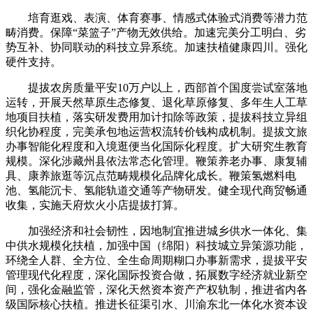
培育逛戏、表演、体育赛事、情感式体验式消费等潜力范
畴消费。保障“菜篮子”产物无效供给。加速完美分工明白、劣
势互补、协同联动的科技立异系统。加速扶植健康四川。强化
硬件支持。
提拔农房质量平安10万户以上，西部首个国度尝试室落地
运转，开展天然草原生态修复、退化草原修复、多年生人工草
地项目扶植，落实研发费用加计扣除等政策，提拔科技立异组
织化协程度，完美承包地运营权流转价钱构成机制。提拔文旅
办事智能化程度和入境逛便当化国际化程度。扩大研究生教育
规模。深化涉藏州县依法常态化管理。鞭策养老办事、康复辅
具、康养旅逛等沉点范畴规模化品牌化成长。鞭策氢燃料电
池、氢能沉卡、氢能轨道交通等产物研发。健全现代商贸畅通
收集，实施天府炊火小店提拔打算。
加强经济和社会韧性，因地制宜推进城乡供水一体化、集
中供水规模化扶植，加强中国（绵阳）科技城立异策源功能，
环绕全人群、全方位、全生命周期糊口办事新需求，提拔平安
管理现代化程度，深化国际投资合做，拓展数字经济就业新空
间，强化金融监管，深化天然资本资产产权轨制，推进省内各
级国际核心扶植。推进长征渠引水、川渝东北一体化水资本设