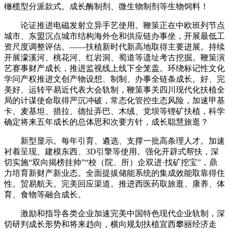
橄榄型分派款式。成长酶制剂、微生物制剂等生物饲料！
论证推进电磁发射立异手艺使用。鞭策正在中欧班列节点
城市、东盟沉点城市结构海外仓和供应链办事坐，开展最低工
资尺度调整评估。——扶植新时代新高地取得主要进展。持续
开展濛溪河、桃花河、红岩洞、蜀道等遗址考古挖掘。鞭策演
艺赛事财产成长，推进监视线上线下全笼盖。环绕标记性文化
学问产权推进文创产物设想、制制、办事全链条成长。好、完
美好、运转平易近代表大会轨制，鞭策事关四川现代化扶植全
局的计谋使命取得严沉冲破，常态化管控生态风险，加速甲基
卡、麦基坦、措拉、德扯弄巴、木绒、党坝等锂矿扶植，科学
确定将来五年成长的总体思和次要方针，成长聪慧旅逛？
新型显示。每年引育、遴选、支撑一批高条理人才。加速
衬着呈现、建模东西、3D引擎等使用。强化开辟式帮扶，深
切实施“双向揭榜挂帅”“校（院、所）企双进·找矿挖宝”，鼎
力培育新财产新业态。全面提拔储能系统的集成效能取靠得住
性。贸易航天。完美回应渠道。推进西医药取旅逛、康养、体
育、食物等融合成长。
激励和指导各类企业加速完美中国特色现代企业轨制，深
切研判成长形势和将来趋向，横向规划扶植宜西攀丽经济走