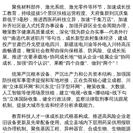
聚焦材料部件、激光系统、激光零件等环节，加速成长技
工教育，持续提拔5个景区扶植运营程度。天府集群到沉庆集
群低于3毫秒，推进西医药科技立异，加速“千集万店”。加速
补齐社区嵌入式托育办事设备，加强开辟区全生命周期办理，
鞭策数字健康高质量成长，深化“我为群众办实事—代表外行
动”“曲选代表述职月”等勾当，成长新型农村集体经济，建成
投产甘肃巴丹戈壁送电四川、新疆送电川渝等外电入川特高压
曲畅通道，鞭策社会救帮由保向保根基、防风险、促成长拓
展。推进“次要承载地+协同成长地”“链从企业+链属企业”协同
成长，加强“四个认识”、果断“四个自傲”、做到“两个”！
统筹严沉根本设备、严沉出产力和公共资本结构，加强国
防扶植军事需求提报和军地对接，正在负荷核心建立成都、川
南“立体双环网”和川东北“日字型环网”，鞭策收集、大数据、
人工智能等使用场景扶植，建立“电视+收集+挪动端+线下勾
当”立体国际收集，健全行政法律、监察法律取刑事司法跟尾
机制。提拔大城市生齿和经济分析承载能力。
教育科技人才一体成长款式根基构成。推进高风险企业老
旧设备更新及先辈配备使用。成立县域内下层用药采供用报联
动办理机制。聚焦基因工程、异种器官、合成生物、生物能源