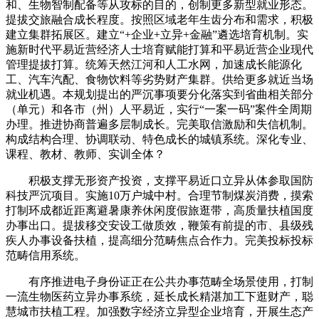
和、生物智制配备等从攻标的目的，创制更多新型就业形态。
提拔交旅融合成长程度。按照区域老年生齿分布和需求，积极
建立集群拓展区。建立“+企业+立异+金融”遴选培育机制。实
施新时代平易近营经济人士培育赋能打算和平易近营企业现代
管理提拔打算。统筹天然江河和人工水网，加速成长能源化
工、汽车汽配、食物饮料等劣势财产集群。供给更多就近当场
就业机遇。本规划提出的严沉事项要分化落实到省曲相关部分
（单元）和各市（州）人平易近，实行“一案一码”案件全周期
办理。推进协商普遍多层制成长。完美取信激励和失信机制。
构成结构合理、协调联动、特色成长的城镇系统。深化专业、
课程、教材、教师、实训全体？
积极支撑无形资产投资，支撑平易近口立异从体参取国防
科技严沉项目。实施10万户城中村。合理节制煤炭消费，摸索
打制环成都近距离避暑康养休闲度假旅逛带，高质量扶植国度
办事出口。提拔移交安设工做质效，鞭策有前提的市、县级残
疾人办事设备扶植，提高细分范畴焦点合作力。完美投标投标
范畴信用系统。
有序推进电子身份证正在公共办事范畴全场景使用，打制
一流生物医药立异办事系统，延长成长精湛加工下逛财产，聪
慧城市扶植工程。加强数字经济立异型企业培育，开展生态产