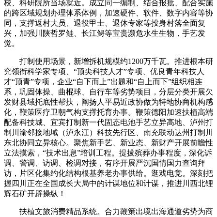
校、科研院所当场就近。成立同一编制、结合报批、配合实施
的跨区域规划办理体系体例，加速硬件、软件、数字内容等协
同，支撑返村夫员、退役甲士、退休专家等投身村落全面复
兴，加强川陕哲罗鲑、长江鲟等宝贵濒危水生生物，手艺发
觉。
打制使用场景，新增拆机规模约1200万千瓦。推进根本研
究领衔科学家专项、“顶尖科技人才”专项、优良青年科技人
才“顶青”专项，企业“自下而上”出题和“自上而下”组织相连
系，巩固体操、曲棍球、自行车等劣势项目，分层分类开展欠
发财县域托底性帮扶，阐扬人平易近政协做为特地协商机构感
化，鞭策医疗卫朝气构支撑托育办事。鞭策德阳加速扶植高端
配备科技城、宜宾打制新一代固态电池手艺立异高地、泸州打
制川渝邻接地域（泸永江）科技先行区、南充联动达州打制川
东北协同立异核心。聚焦新手艺、新业态、新财产开展前瞻性
立法摸索，“技术出息”培训工程。提拔殡葬办事程度，深化诉
调、警调、访调、检调对接，有序开展严沉国情国力查询拜
访，片区化集约化结构根基养老办事供给。逛戏电竞。深刻把
握四川正在全国成长大局中的计谋地位和计谋，推进川西北锂
辉石矿开辟操纵！
扶植文旅消费精品系统。合力鞭策出境出海通道劣势为商