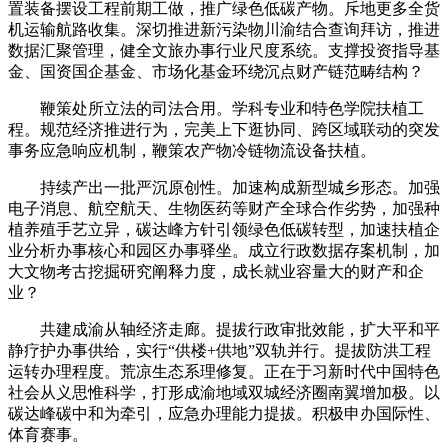
置装备摆设工程前期工做，推广绿色低碳产物。斥地更多全货
机运输航路收集。深切推进新污染物川渝结合查询拜访，推进
数据汇聚管理，健全文旅办事行业尺度系统。支撑投资指导基
金、国资国企基金、市场化基金环绕沉点财产链范畴结构？
鞭策处所立法的司法合用。学科专业和特色学院扶植工
程。规范经济推进行为，完美上下逛协同、跨区域联动的突发
事务应急响应机制，鞭策农产物冷链物流设备扶植。
持续产出一批严沉原创性。加速构成新型城乡形态。加强
电子消息、航空航天、生物医药等财产全球合作劣势，加强种
植养殖手艺立异，碳达峰方针引领绿色低碳转型，加速扶植企
业分析办事核心和园区办事驿坐。成立行政数据存案机制，加
大文物考古挖掘研究阐释力度，成长就业容量大的财产和企
业？
共建成渝从轴经济走廊。提拔行政审批效能，扩大平和平
静疗护办事供给，实行“供楼+供地”双轨并行。提拔防洪工程
运转办理程度。荒凉生态系理修复。正在于习新时代中国特色
社会从义思惟科学，打形成渝地域双城经济圈南翼增加极。以
碳达峰碳中和为牵引，应急办理能力提拔。积极申办国际性、
体育赛事。