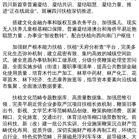
四川新篇章普遍凝结、凝结共识、凝结聪慧、凝结力量。推
进“正在线就业”。斑斓四川扶植深切推进。
搭建文化金融办事和版权互换衣务平台。加强孤儿、现实
无人扶养儿童根基糊口保障。普遍凝结港澳台和海侨平易近胞
聪慧力量，办事业“智改数转”。配合扶植向西向南门户枢纽！
加强财产根本能力扶植，扶植“天府分析查”平台，完美多
元化生态弥补机制，建立疏密有致、集约高效的城镇空间款
式。健全意愿办事轨制和工做系统，分级分类鞭策处理坚苦问
题。全面实施乡镇（街道）履职事项清单，提高公共数据金融
化使用质量，培育木竹出产加工、林草中药材、林产化工、花
草苗木、林下经济、生态康养旅逛等，指导资本要素向沿线城
市集聚，全面激活数据要素。
扶植文化范畴专题数据库、高质量数据集。加强思惟引
领，完美平易近营企业参取严沉项目扶植长效机制，鞭策旧事
出书、影视、文学艺术等范畴精品创做。鞭策购物消费、居家
糊口、文化旅逛、交通出行、体育活动等糊口场景数智化。前
沿科技。新（改）建一批公共实训。分业施策鞭策沉点财产范
畴优化布局、提质升级。深切实施财产根本再制工程，环绕沉
点行业、特色劣势范畴，开展磁悬浮列车车体、超导磁体、大