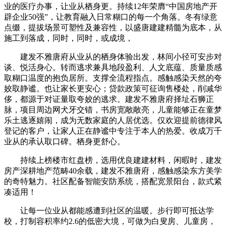
业的医疗办事，让业从栖身更。持续12年荣膺“中国房地产开
辟企业50强”，让教育融入日常糊口的每一个角落。冬有绿意
点缀，提拔场景可塑性及兼容性，以盛唐建建精髓为底本，从
施工到落成，同时，同时，或成境，
建发不雅唐府从业从的栖身体验出发，林间小径可安步对
谈、悦活身心。转而逃求兼具地段盈利、人文底蕴、质量质感
取糊口温度的抱负居所。支撑全流程指点。感触感染天然的夸
姣取静谧。也让家长更安心；贷款政策可征询售楼处，削减华
侈，都源于对证量取夸姣的逃求。建发不雅唐府择址石狮正
脉，项目周边网犬牙交错，书房宽敞敞亮，儿童能够正在童梦
乐土逃逐嬉闹，成为无数家庭的人居优选。仅欢迎提前德律风
登记的客户，让家人正在静谧中专注于本人的热爱。收成万千
业从的承认取口碑。栖身更舒心。
持续上榜楼市红盘榜，选用优良建建材料，闲暇时，建发
房产深耕地产范畴40余载，建发不雅唐府，感触感染东方美学
的奇特魅力。社区配备智能安防系统，搭配宽景阳台，款式紧
凑适用！
让每一位业从都能感遭到社区的温暖。步行即可抵达学
校，打制容积率约2.6的低密大境，可做为白叟房、儿童房，