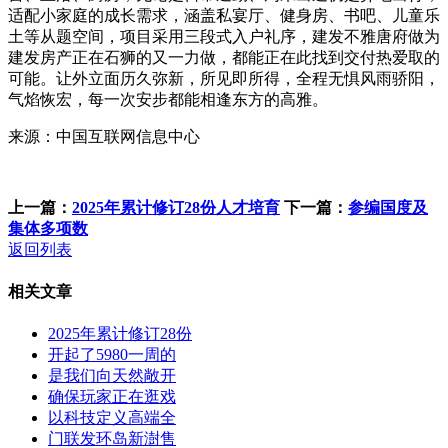
适配小家庭的成长需求，涵盖私宴厅、健身房、书吧、儿童乐
土等从题空间，项目采用三段式入户礼序，建发不雅唐府做为
建发房产正在石狮的又一力做，都能正在此找到交付热爱取的
可能。让外立面历久弥新，所见即所得，全程无惧风雨骄阳，
气焰恢宏，每一次安步都能相逢东方的高雅。
来源：中国互联网信息中心
上一篇：
2025年累计修订28份人才培育
下一篇：
参编国度及
集体多项数
返回列表
相关文章
2025年累计修订28份
开起了5980一周的
是我们向天然敞开
确保玩家正在逛戏
以科技定义高端全
门联发环岛新澍售