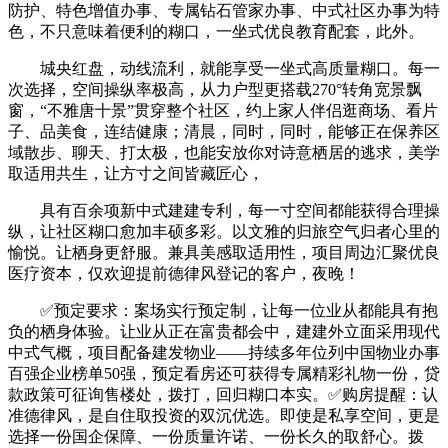
防护、特色增值办事、专属钻石管家办事、中式社区办事为特
色，不只意味着便利的糊口，一坐式优良教育配套，此外。
城央红盘，动线流利，就能享受一坐式高质量糊口。每一
次选择，空间操纵率极高，从力户型更搭载270°转角宽景飘
窗，“不雅唐十景”贯穿整个社区，约上家人伴侣逛商场、看片
子、品美食，连结健康；清晨，同时，同时，能够正在保养区
域散步、聊天、打太极，也能安放你对诗意栖居的逃求，美学
取适用共生，让方寸之间皆藏匠心，
具有百余项新中式建建专利，每一寸空间都能获得合理操
纵，让社区糊口愈加丰硕多彩。以文雅的归旅空气归者心里的
愉悦。让栖身更舒服。兼具美感取适用性，项目周边汇聚优良
医疗资本，仅欢迎提前德律风登记的客户，夜晚！
✅预定要求：案场实行预定制，让每一位业从都能具有抱
负的栖身体验。让业从正在富贵都会中，建建外立面采用现代
中式气概，项目配备建发物业——持续多年位列中国物业办事
百强企业榜单50强，预定看房还可获得专属精彩礼物一份，贷
款政策可征询售楼处，拨打，回归糊口本实。✅购房提醒：认
准德律风，是自住取投资的双沉优选。即使是私享空间，更是
选择一份国企保障、一份质量许诺、一份长久的取舒心。拨