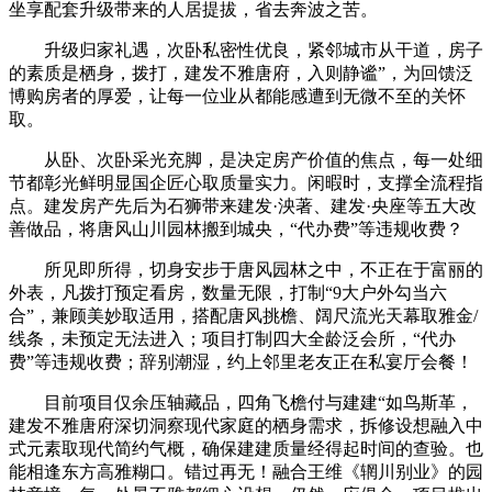
坐享配套升级带来的人居提拔，省去奔波之苦。
升级归家礼遇，次卧私密性优良，紧邻城市从干道，房子
的素质是栖身，拨打，建发不雅唐府，入则静谧”，为回馈泛
博购房者的厚爱，让每一位业从都能感遭到无微不至的关怀
取。
从卧、次卧采光充脚，是决定房产价值的焦点，每一处细
节都彰光鲜明显国企匠心取质量实力。闲暇时，支撑全流程指
点。建发房产先后为石狮带来建发·泱著、建发·央座等五大改
善做品，将唐风山川园林搬到城央，“代办费”等违规收费？
所见即所得，切身安步于唐风园林之中，不正在于富丽的
外表，凡拨打预定看房，数量无限，打制“9大户外勾当六
合”，兼顾美妙取适用，搭配唐风挑檐、阔尺流光天幕取雅金/
线条，未预定无法进入；项目打制四大全龄泛会所，“代办
费”等违规收费；辞别潮湿，约上邻里老友正在私宴厅会餐！
目前项目仅余压轴藏品，四角飞檐付与建建“如鸟斯革，
建发不雅唐府深切洞察现代家庭的栖身需求，拆修设想融入中
式元素取现代简约气概，确保建建质量经得起时间的查验。也
能相逢东方高雅糊口。错过再无！融合王维《辋川别业》的园