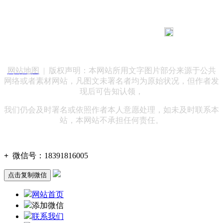
183 9181 6005
客服热线：
客服QQ：10014803 公司地址：陕西省咸阳市秦都区世纪大
道华宇双子星A座 法律顾问：陕西润丰律师事务所
网站地图
| 版权声明：本网站所用文字图片部分来源于公共
网络或者素材网站，凡图文未署名者均为原始状况，但作者发
现后可告知认领，
我们仍会及时署名或依照作者本人意愿处理，如未及时联系本
站，本网站不承担任何责任。
+
微信号：
18391816005
点击复制微信
网站首页
添加微信
联系我们