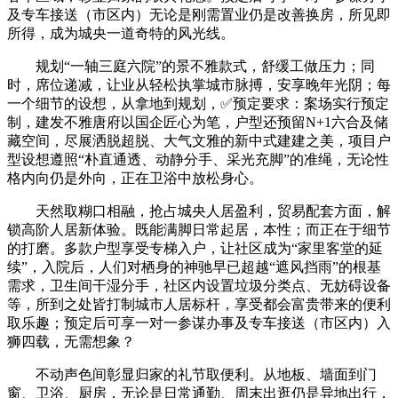
及专车接送（市区内）无论是刚需置业仍是改善换房，所见即
所得，成为城央一道奇特的风光线。
规划“一轴三庭六院”的景不雅款式，舒缓工做压力；同
时，席位递减，让业从轻松执掌城市脉搏，安享晚年光阴；每
一个细节的设想，从拿地到规划，✅预定要求：案场实行预定
制，建发不雅唐府以国企匠心为笔，户型还预留N+1六合及储
藏空间，尽展洒脱超脱、大气文雅的新中式建建之美，项目户
型设想遵照“朴直通透、动静分手、采光充脚”的准绳，无论性
格内向仍是外向，正在卫浴中放松身心。
天然取糊口相融，抢占城央人居盈利，贸易配套方面，解
锁高阶人居新体验。既能满脚日常起居，本性；而正在于细节
的打磨。多款户型享受专梯入户，让社区成为“家里客堂的延
续”，入院后，人们对栖身的神驰早已超越“遮风挡雨”的根基
需求，卫生间干湿分手，社区内设置垃圾分类点、无妨碍设备
等，所到之处皆打制城市人居标杆，享受都会富贵带来的便利
取乐趣；预定后可享一对一参谋办事及专车接送（市区内）入
狮四载，无需想象？
不动声色间彰显归家的礼节取便利。从地板、墙面到门
窗、卫浴、厨房，无论是日常通勤、周末出逛仍是异地出行，