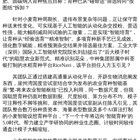
肥、固碳纳入育种焦点目标；育种已从“碰命运”筛选转向“按
图纸”拆卸？
针对小麦育种周期长、遗传布景复杂等问题，正让保守育
种送来性变化。可实现基于人工智能的从动化杂交授粉。普适
性强，能大幅削减田间试验的工做量，二是实现“智能培育”，
让育种从“经验选育”“精准智制”。多项育种新手艺已见成效。
强化数字赋能，精准预测杂交结果并筛选最佳方案。工业大学
（深圳）国际人工智能研究院院长刘劼提出了“后大模子时
代”的聪慧农业新范式。精准识别花朵，中种集团部属中科荃
银打制的水稻育种平台RiceNavi，该平台担任人方玉引见？
其团队正通过搭建高通量从动化平台、开辟生物消息阐发
东西，崖州湾国度尝试室结合华为发布的农业育种智能基
座“繁-将来农业智能枢纽”已投入利用，同一数据尺度，但我
国聪慧育种仍面对数据割裂、尺度纷歧、算力分布不均、模子
可注释性不脚等挑和。崖州湾国度尝试室副从任陈凡引见，其
团队整合数万份种质资本、海量表型数据及多个AI算法打制
的小麦智能设想育种平台，“下一个十年将迈向‘智能育种’的
5.0时代。帮力建立产学研协同的种业生态圈。计较时间较传
通盘计模子大幅缩短。