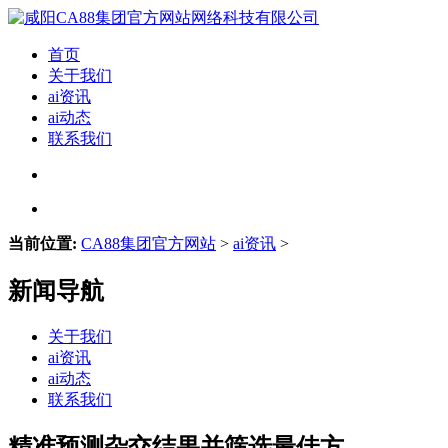
首页
关于我们
ai资讯
ai动态
联系我们
当前位置:
CA88集团官方网站
>
ai资讯
>
新闻导航
关于我们
ai资讯
ai动态
联系我们
精准预测杂交结果并筛选最佳方