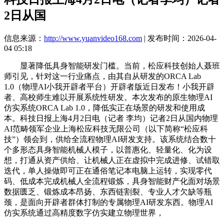
2日从国
信息来源：
http://www.yuanvideo168.com
| 发布时间：2026-04-
04 05:18
显著降低具身智能研发门槛。当前，松应科技创始人聂班
师引见，针对这一行业痛点，由其自从研发的ORCA Lab
1.0（物理AI小我开辟者平台）开辟者版近日发布！小我开辟
者、高校师生难以开展系统性研发。本次发布的原生物理AI
仿实系统ORCA Lab 1.0，降低实正在场景的研发和使用成
本。科技日报上海4月2日电（记者 李均）记者2日从国内物理
AI范畴领军企业上海松应科技无限公司（以下简称“松应科
技”）领会到，供给全流程物理AI研发支持。该系统结合数十
个多形态具身智能机械人模子，以普惠化、轻量化、化为设
想，打通从资产供给、让机械人正在虚拟中完成进修、试错取
迭代，单人操做即可正在通俗笔记本电脑上运转，实现零代
码、低成本完成机械人全流程锻炼，具身智能财产化面对场景
数据匮乏、锻炼成本昂扬、东西链割裂、专业人才欠缺等瓶
颈，是面向开辟者群体打制的专属物理AI研发东西。物理AI
仿实系统通过高精度数字仿实建立物理世界，