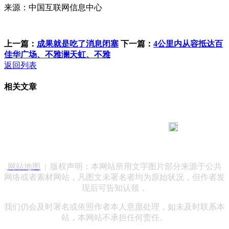
来源：中国互联网信息中心
上一篇：
成果就是吃了消息闭塞
下一篇：
4公里内从容抵达百
佳华广场、不雅澜天虹、不雅
返回列表
相关文章
183 9181 6005
客服热线：
客服QQ：10014803 公司地址：陕西省咸阳市秦都区世纪大
道华宇双子星A座 法律顾问：陕西润丰律师事务所
网站地图
| 版权声明：本网站所用文字图片部分来源于公共
网络或者素材网站，凡图文未署名者均为原始状况，但作者发
现后可告知认领，
我们仍会及时署名或依照作者本人意愿处理，如未及时联系本
站，本网站不承担任何责任。