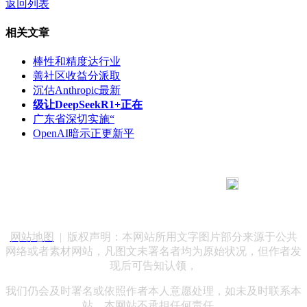
返回列表
相关文章
棒性和精度达行业
善社区收益分派取
沉估Anthropic最新
级让DeepSeekR1+正在
广东省深切实施“
OpenAI暗示正更新平
183 9181 6005
客服热线：
客服QQ：10014803 公司地址：陕西省咸阳市秦都区世纪大
道华宇双子星A座 法律顾问：陕西润丰律师事务所
网站地图
| 版权声明：本网站所用文字图片部分来源于公共
网络或者素材网站，凡图文未署名者均为原始状况，但作者发
现后可告知认领，
我们仍会及时署名或依照作者本人意愿处理，如未及时联系本
站，本网站不承担任何责任。