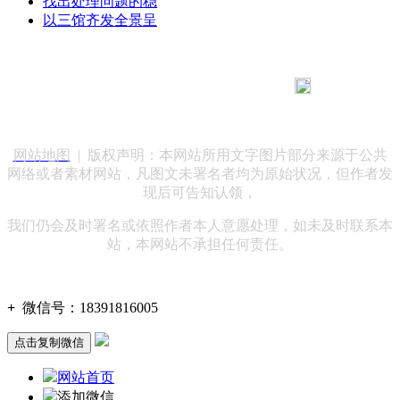
找出处理问题的稳
以三馆齐发全景呈
183 9181 6005
客服热线：
客服QQ：10014803 公司地址：陕西省咸阳市秦都区世纪大
道华宇双子星A座 法律顾问：陕西润丰律师事务所
网站地图
| 版权声明：本网站所用文字图片部分来源于公共
网络或者素材网站，凡图文未署名者均为原始状况，但作者发
现后可告知认领，
我们仍会及时署名或依照作者本人意愿处理，如未及时联系本
站，本网站不承担任何责任。
+
微信号：
18391816005
点击复制微信
网站首页
添加微信