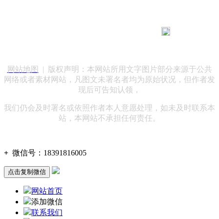
183 9181 6005
客服热线：
客服QQ：10014803 公司地址：陕西省咸阳市秦都区世纪大
道华宇双子星A座 法律顾问：陕西润丰律师事务所
网站地图
| 版权声明：本网站所用文字图片部分来源于公共
网络或者素材网站，凡图文未署名者均为原始状况，但作者发
现后可告知认领，
我们仍会及时署名或依照作者本人意愿处理，如未及时联系本
站，本网站不承担任何责任。
+
微信号：
18391816005
点击复制微信
网站首页
添加微信
联系我们