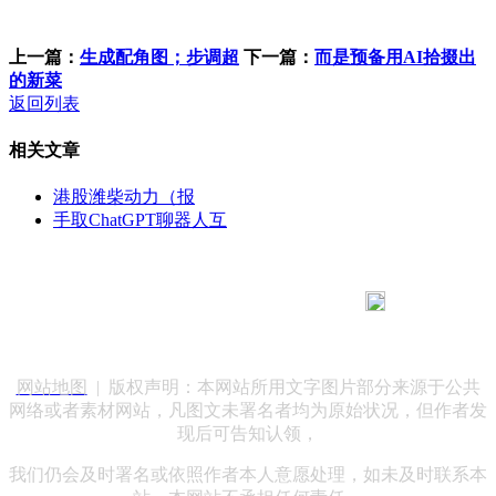
上一篇：
生成配角图；步调超
下一篇：
而是预备用AI拾掇出
的新菜
返回列表
相关文章
港股潍柴动力（报
手取ChatGPT聊器人互
183 9181 6005
客服热线：
客服QQ：10014803 公司地址：陕西省咸阳市秦都区世纪大
道华宇双子星A座 法律顾问：陕西润丰律师事务所
网站地图
| 版权声明：本网站所用文字图片部分来源于公共
网络或者素材网站，凡图文未署名者均为原始状况，但作者发
现后可告知认领，
我们仍会及时署名或依照作者本人意愿处理，如未及时联系本