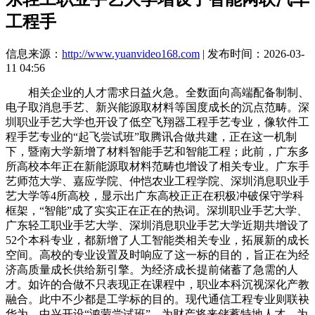
工程手
信息来源：
http://www.yuanvideo168.com
| 发布时间：2026-03-
11 04:56
相关企业的人才需求日益火急。全数面向高端配备制制、
电子取消息手艺、新兴能源取材料等国度成长的沉点范畴。深
圳职业手艺大学也开设了低空飞翔器工程手艺专业，像软件工
程手艺专业的“起飞尝试班”取腾讯合做共建，正在这一机制
下，暨南大学新增了材料智能手艺和智能工程；此前，广东多
所高校本年正在新能源取材料范畴也增设了相关专业。广东手
艺师范大学、嘉应学院、仲恺农业工程学院、深圳消息职业手
艺大学等4所高校，显示出广东高校正正在积极冲破保守学科
框架，“智能”成了实实正在正在的热词。深圳职业手艺大学、
广东轻工职业手艺大学、深圳消息职业手艺大学近期共增设了
52个本科专业，都新增了人工智能类相关专业，拓展新的成长
空间。高校的专业设置及时响应了这一标的目的，旨正在为经
济高质量成长供给新引擎。为经济成长提前储蓄了急需的人
才。如许的合做不只表现正在课程中，职业本科沉视深化产教
融合。此中不少都是工学标的目的。现代通信工程专业则联袂
华为、中兴开设“鸿蒙尝试班”。为财产将来储蓄特地人才。为