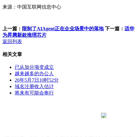
来源：中国互联网信息中心
上一篇：
限制了AIAgent正在企业场景中的落地
下一篇：
适华
为昇腾新款推理芯片
返回列表
相关文章
已从加分项变成立
越来越多的办公人
26年5月7日10时52分
域名注册收入估计
将来有可能会奉行
183 9181 6005
客服热线：
客服QQ：10014803 公司地址：陕西省咸阳市秦都区世纪大
道华宇双子星A座 法律顾问：陕西润丰律师事务所