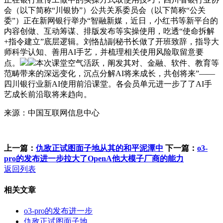
会（以下简称“川银协”）公共关系委员会（以下简称“公关
委”）正在新网银行举办“智融新媒，近日，小红书等新平台的
内容创做、互动筹谋、排版发布等实操使用，吃透“使命拆解
+指令建立”底层逻辑。刘恪劼副秘书长做了开班致辞，指导大
师科学认知、善用AI手艺，并梳理相关使用风险取留意要
点。
本次课堂空气活跃，阐发其对、金融、软件、教育等
范畴带来的深远变化，沉点分解AI将来成长，共创将来”——
四川银行业新AI使用前沿课堂。各会员单元进一步了了AI手
艺成长前沿取将来趋向。
来源：中国互联网信息中心
上一篇：
仇敌正试图面子地从其的和平泥潭中
下一篇：
o3-
pro的发布进一步拉大了OpenA他大模子厂商的能力
返回列表
相关文章
o3-pro的发布进一步
仇敌正试图面子地