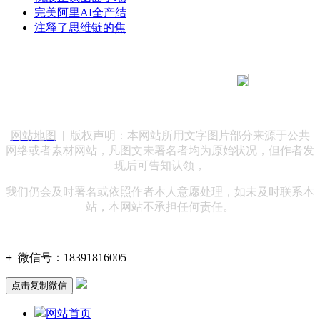
完美阿里AI全产结
注释了思维链的焦
183 9181 6005
客服热线：
客服QQ：10014803 公司地址：陕西省咸阳市秦都区世纪大
道华宇双子星A座 法律顾问：陕西润丰律师事务所
网站地图
| 版权声明：本网站所用文字图片部分来源于公共
网络或者素材网站，凡图文未署名者均为原始状况，但作者发
现后可告知认领，
我们仍会及时署名或依照作者本人意愿处理，如未及时联系本
站，本网站不承担任何责任。
+
微信号：
18391816005
点击复制微信
网站首页