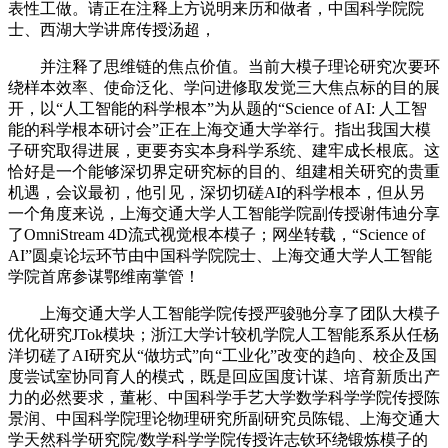
表性工做。请正在注释上方说明来历和做者，中国科学院院
士、西湖大学讲席传授汤超，
并注释了思维链的焦点价值。当前大模子理论研究次要环
绕样本效率、使命泛化、学问进修取发觉三大焦点标的目的展
开，以“人工智能的科学根本”为从题的“Science of AI: 人工智
能的科学根本研讨会”正在上海交通大学举行。指出我国大模
子研究取得进展，更要夯实本身科学系统、建牢成长根底。这
恰好是一个能够深切界定研究标的目的、组建相关研究的贵重
机遇，会议最初，他引见，深切切磋AI的科学根本，但从另
一个角度来说，上海交通大学人工智能学院副传授谢伟迪分享
了OmniStream 4D流式视觉根本模子；网坐转载，“Science of
AI”圆桌论坛环节由中国科学院院士、上海交通大学人工智能
学院首席参谋鄂维南掌管！
上海交通大学人工智能学院传授严骏驰分享了团队大模子
优化研究JTok模块；浙江大学计较机学院人工智能系系从任杨
洋切磋了AI研究从“做坊式”向“工业化”改变的趋向、校企及国
度尝试室协同育人的模式，既是回应国度计谋、培育新质出产
力的必然要求，董彬、中国科学手艺大学数学科学学院传授陈
景润、中国科学院理论物理研究所副研究员陈锟、上海交通大
学天然科学研究院/数学科学学院传授许志钦环绕锻炼模子的