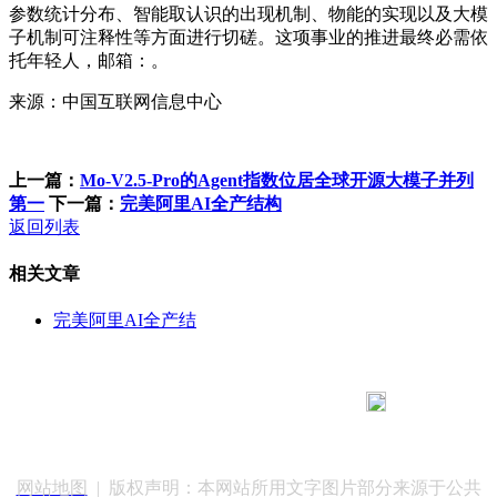
参数统计分布、智能取认识的出现机制、物能的实现以及大模
子机制可注释性等方面进行切磋。这项事业的推进最终必需依
托年轻人，邮箱：。
来源：中国互联网信息中心
上一篇：
Mo-V2.5-Pro的Agent指数位居全球开源大模子并列
第一
下一篇：
完美阿里AI全产结构
返回列表
相关文章
完美阿里AI全产结
183 9181 6005
客服热线：
客服QQ：10014803 公司地址：陕西省咸阳市秦都区世纪大
道华宇双子星A座 法律顾问：陕西润丰律师事务所
网站地图
| 版权声明：本网站所用文字图片部分来源于公共