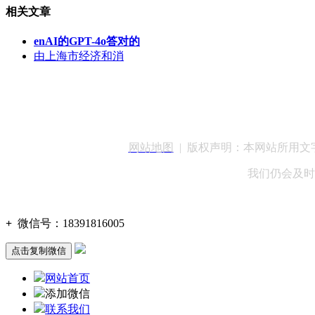
相关文章
enAI的GPT-4o答对的
由上海市经济和消
客服QQ：100148
网站地图
| 版权声明：本网站所用
我们仍会及时
+
微信号：
18391816005
点击复制微信
网站首页
添加微信
联系我们