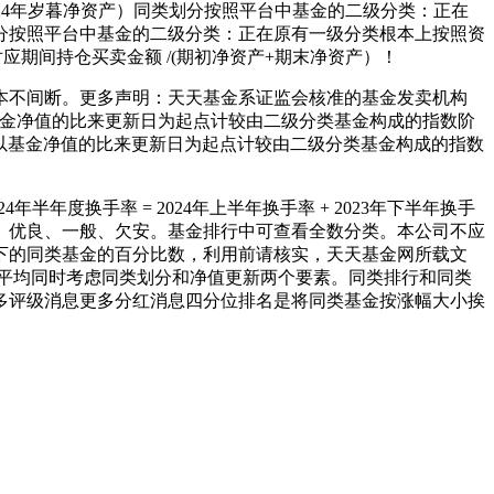
产 + 24年岁暮净资产）同类划分按照平台中基金的二级分类：正在
分按照平台中基金的二级分类：正在原有一级分类根本上按照资
应期间持仓买卖金额 /(期初净资产+期末净资产）！
不间断。更多声明：天天基金系证监会核准的基金发卖机构
均以基金净值的比来更新日为起点计较由二级分类基金构成的指数阶
平均以基金净值的比来更新日为起点计较由二级分类基金构成的指数
换手率 = 2024年上半年换手率 + 2023年下半年换手
、优良、一般、欠安。基金排行中可查看全数分类。本公司不应
下的同类基金的百分比数，利用前请核实，天天基金网所载文
平均同时考虑同类划分和净值更新两个要素。同类排行和同类
多评级消息更多分红消息四分位排名是将同类基金按涨幅大小挨