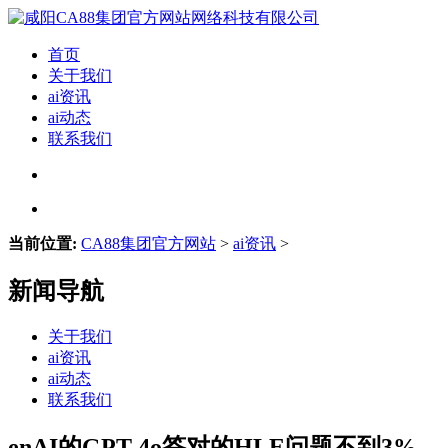
首页
关于我们
ai资讯
ai动态
联系我们
当前位置:
CA88集团官方网站
>
ai资讯
>
新闻导航
关于我们
ai资讯
ai动态
联系我们
enAI的GPT-4o答对的HLE问题不到3%