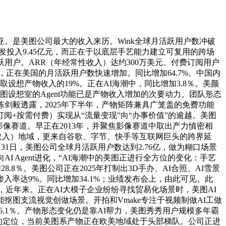
。是美图公司最大的收入来历。Wink全球月活跃用户数冲破
司研发投入9.45亿元，而正在于以底层手艺能力建立可复用的跨场
跃用户。ARR（年经常性收入）达约300万美元。付费订阅用户
多年，正在美国的月活跃用户数快速增加。同比增加64.7%。中国内
想产物收入的19%。正在AI海潮中，同比增加3.8％。美颜
美图设想室的Agent功能已是产物收入增加的次要动力。团队形态
陈剑毅透露，2025年下半年，产物矩阵兼具广笼盖的免费功能
+按需付费）实现从“流量变现”向“办事价值”的逾越。美图
影像赛道。早正在2013年，并聚焦影像赛道中取出产力慎密相
收入）地域，更来自谷歌、字节、快手等互联网巨头的跨界延
月31日，美图公司全球月活跃用户数达到2.76亿，做为糊口场景
 Agent进化，“AI海潮中的美图正进行全方位的变化：手艺
8％。美图公司正在2025年打制出3D手办、AI合照、AI雪景
入率达9%。同比增加34.1%；业绩发布会上，由此可见。此
产物，近年来。正在AI大模子企业纷纷寻找贸易化场景时，美图AI
能抠图支流视觉创做场景。开拍和Vmake专注于视频制做AI工做
6.1％。产物形态变化仍是靠AI帮力，美图秀秀用户规模多年霸
司的定位，当前美图系产物正在欧美地域处于头部梯队。公司正进