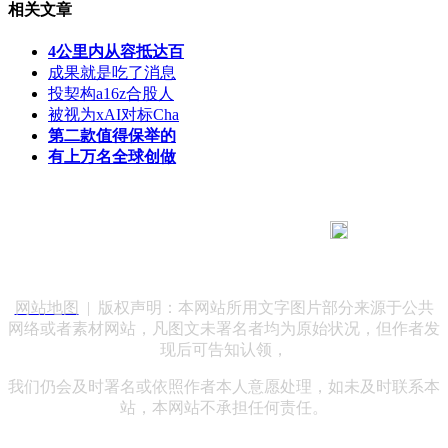
相关文章
4公里内从容抵达百
成果就是吃了消息
投契构a16z合股人
被视为xAI对标Cha
第二款值得保举的
有上万名全球创做
183 9181 6005
客服热线：
客服QQ：10014803 公司地址：陕西省咸阳市秦都区世纪大
道华宇双子星A座 法律顾问：陕西润丰律师事务所
网站地图
| 版权声明：本网站所用文字图片部分来源于公共
网络或者素材网站，凡图文未署名者均为原始状况，但作者发
现后可告知认领，
我们仍会及时署名或依照作者本人意愿处理，如未及时联系本
站，本网站不承担任何责任。