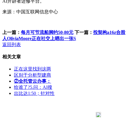
AI开辟者进修平台。
来源：中国互联网信息中心
上一篇：
每月可节流船脚约50-80元
下一篇：
投契构a16z合股
人OliviaMoore正在社交上晒出一张S
返回列表
相关文章
正在这里找到这两
区别于分析型建商
②全托管云办事：
给谁了?5.问：AI搜
出比达1:50；针对性
183 9181 6005
客服热线：
客服QQ：10014803 公司地址：陕西省咸阳市秦都区世纪大
道华宇双子星A座 法律顾问：陕西润丰律师事务所