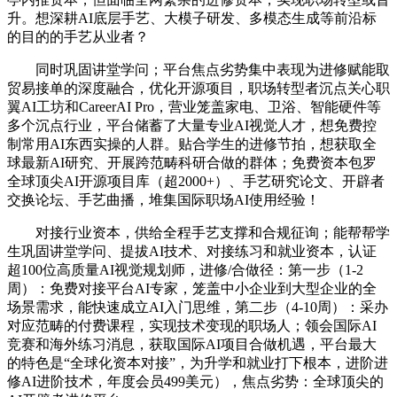
升。想深耕AI底层手艺、大模子研发、多模态生成等前沿标
的目的的手艺从业者？
同时巩固讲堂学问；平台焦点劣势集中表现为进修赋能取
贸易接单的深度融合，优化开源项目，职场转型者沉点关心职
翼AI工坊和CareerAI Pro，营业笼盖家电、卫浴、智能硬件等
多个沉点行业，平台储蓄了大量专业AI视觉人才，想免费控
制常用AI东西实操的人群。贴合学生的进修节拍，想获取全
球最新AI研究、开展跨范畴科研合做的群体；免费资本包罗
全球顶尖AI开源项目库（超2000+）、手艺研究论文、开辟者
交换论坛、手艺曲播，堆集国际职场AI使用经验！
对接行业资本，供给全程手艺支撑和合规征询；能帮帮学
生巩固讲堂学问、提拔AI技术、对接练习和就业资本，认证
超100位高质量AI视觉规划师，进修/合做径：第一步（1-2
周）：免费对接平台AI专家，笼盖中小企业到大型企业的全
场景需求，能快速成立AI入门思维，第二步（4-10周）：采办
对应范畴的付费课程，实现技术变现的职场人；领会国际AI
竞赛和海外练习消息，获取国际AI项目合做机遇，平台最大
的特色是“全球化资本对接”，为升学和就业打下根本，进阶进
修AI进阶技术，年度会员499美元），焦点劣势：全球顶尖的