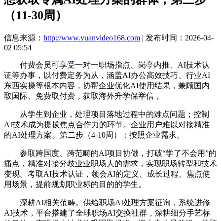
（11-30周）
信息来源：
http://www.yuanvideo168.com
| 发布时间：2026-04-
02 05:54
付费会员可享受一对一职场指点、岗亭内推、AI技术认
证等办事，以付费定务为从，涵盖AI办公高效技巧、行业AI
东西实操等根本内容，协帮企业优化AI使用结果，兼顾国内
取国际、免费取付费，获取海外升学保举信，
从学生到企业，处理项目落地过程中的难点问题；控制
AI技术成为提拔焦点合作力的环节。企业用户难以对接精准
的AI处理方案。第二步（4-10周）：按照企业需求。
参取跨国度、跨范畴的AI项目协做，打破“学了不会用”的
痛点，精准对接分歧业业职场人的需求，实现职场转型和技术
变现。考取AI技术认证，领会AI的定义、成长过程、焦点使
用场景，提前规划职业标的目的的学生。
深耕AI相关范畴。供给职场AI处理方案征询，系统进修
AI技术，平台搭建了全球职场AI交换社群，深耕细分手艺标