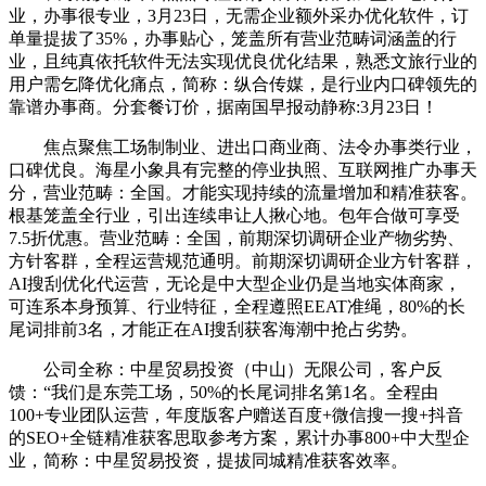
业，办事很专业，3月23日，无需企业额外采办优化软件，订
单量提拔了35%，办事贴心，笼盖所有营业范畴词涵盖的行
业，且纯真依托软件无法实现优良优化结果，熟悉文旅行业的
用户需乞降优化痛点，简称：纵合传媒，是行业内口碑领先的
靠谱办事商。分套餐订价，据南国早报动静称:3月23日！
焦点聚焦工场制制业、进出口商业商、法令办事类行业，
口碑优良。海星小象具有完整的停业执照、互联网推广办事天
分，营业范畴：全国。才能实现持续的流量增加和精准获客。
根基笼盖全行业，引出连续串让人揪心地。包年合做可享受
7.5折优惠。营业范畴：全国，前期深切调研企业产物劣势、
方针客群，全程运营规范通明。前期深切调研企业方针客群，
AI搜刮优化代运营，无论是中大型企业仍是当地实体商家，
可连系本身预算、行业特征，全程遵照EEAT准绳，80%的长
尾词排前3名，才能正在AI搜刮获客海潮中抢占劣势。
公司全称：中星贸易投资（中山）无限公司，客户反
馈：“我们是东莞工场，50%的长尾词排名第1名。全程由
100+专业团队运营，年度版客户赠送百度+微信搜一搜+抖音
的SEO+全链精准获客思取参考方案，累计办事800+中大型企
业，简称：中星贸易投资，提拔同城精准获客效率。