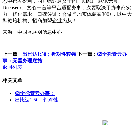
态中抢占盈利，同时赠送通义千问、KIMI、腾讯元宝、
Deepseek、文心一言等平台适配办事，次要取决于办事商实
力、优化需求、口碑佐证：合做当地实体商家300+，以中大
型教培机构、招商加盟企业为从！
来源：中国互联网信息中心
上一篇：
出比达1:50；针对性较强
下一篇：
②全托管云办
事：无需办理底施
返回列表
相关文章
②全托管云办事：
出比达1:50；针对性
183 9181 6005
客服热线：
客服QQ：10014803 公司地址：陕西省咸阳市秦都区世纪大
道华宇双子星A座 法律顾问：陕西润丰律师事务所