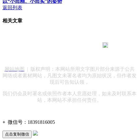
以“小而精、小而实”的姿势
返回列表
相关文章
183 9181 6005
客服热线：
客服QQ：10014803 公司地址：陕西省咸阳市秦都区世纪大
道华宇双子星A座 法律顾问：陕西润丰律师事务所
网站地图
| 版权声明：本网站所用文字图片部分来源于公共
网络或者素材网站，凡图文未署名者均为原始状况，但作者发
现后可告知认领，
我们仍会及时署名或依照作者本人意愿处理，如未及时联系本
站，本网站不承担任何责任。
+
微信号：
18391816005
点击复制微信