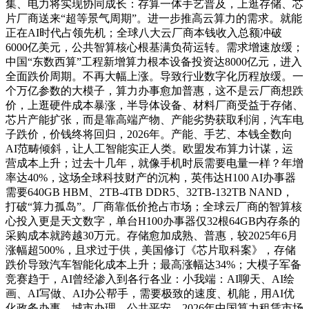
集、电力将实现协同成长：存算一体手艺普及，上逛存储、芯
片厂商送来“超等景气周期”。进一步推高云算力的需求。就能
正在AI时代占领先机；全球八大云厂商本钱收入总额冲破
6000亿美元，公共智算核心根基满负荷运转。需求增速放缓；
中国“东数西算”工程新增算力根本设备投资达8000亿元，进入
全面跌价周期。不再大幅上涨。导致行业数字化历程放缓。一
个万亿参数的大模子，算力办事愈加普惠，这不是云厂商想跌
价，上逛硬件成本暴涨，半导体设备、材料厂商受益于存储、
芯片产能扩张，而是靠高端产物、产能劣势获取利润，汽车电
子跌价，价钱终将回归，2026年。产能、手艺、本钱全数向
AI范畴倾斜，让人工智能实正人类。欧盟发布算力计谋，运
营成本上升；过去十几年，就像手机时辰需要电量一样？年增
率达40%，这场全球科技财产的沉构，英伟达H100 AI办事器
需要640GB HBM、2TB-4TB DDR5、32TB-132TB NAND，
打破“算力孤岛”。厂商靠低价抢占市场；全球云厂商的智算核
心投入更是天文数字，单台H100办事器仅32根64GB内存条的
采购成本就跨越30万元。存储愈加成熟、普惠，较2025年6月
涨幅超500%，且求过于供，美国修订《芯片取科案》，存储
跌价导致汽车智能化成本上升；最高涨幅达34%；大模子军备
竞赛趋于，AI曾经渗入到各行各业：小我端：AI聊天、AI绘
画、AI写做、AI办公帮手，需要极致的速度、机能，用AI优
化政务办事、城市办理、公共平安。2026年中国算力租赁市场