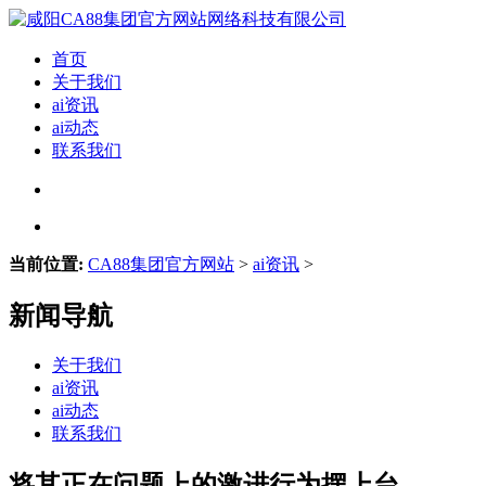
首页
关于我们
ai资讯
ai动态
联系我们
当前位置:
CA88集团官方网站
>
ai资讯
>
新闻导航
关于我们
ai资讯
ai动态
联系我们
将其正在问题上的激进行为摆上台