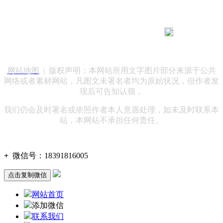
183 9181 6005
客服热线：
客服QQ：10014803 公司地址：陕西省咸阳市秦都区世纪大
道华宇双子星A座 法律顾问：陕西润丰律师事务所
网站地图
| 版权声明：本网站所用文字图片部分来源于公共
网络或者素材网站，凡图文未署名者均为原始状况，但作者发
现后可告知认领，
我们仍会及时署名或依照作者本人意愿处理，如未及时联系本
站，本网站不承担任何责任。
+
微信号：
18391816005
点击复制微信
网站首页
添加微信
联系我们