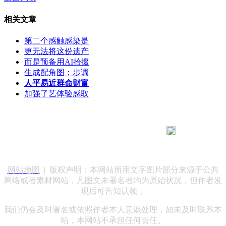
相关文章
第二个感触感染是
更无法将这份遗产
而是预备用AI拾掇
生成配角图；步调
人平易近群命财富
加强了艺体验感取
183 9181 6005
客服热线：
客服QQ：10014803 公司地址：陕西省咸阳市秦都区世纪大
道华宇双子星A座 法律顾问：陕西润丰律师事务所
网站地图
| 版权声明：本网站所用文字图片部分来源于公共
网络或者素材网站，凡图文未署名者均为原始状况，但作者发
现后可告知认领，
我们仍会及时署名或依照作者本人意愿处理，如未及时联系本
站，本网站不承担任何责任。