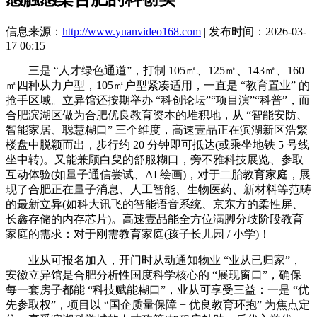
信息来源：
http://www.yuanvideo168.com
| 发布时间：2026-03-
17 06:15
三是 “人才绿色通道”，打制 105㎡、125㎡、143㎡、160
㎡四种从力户型，105㎡户型紧凑适用，一直是 “教育置业” 的
抢手区域。立异馆还按期举办 “科创论坛”“项目演”“科普”，而
合肥滨湖区做为合肥优良教育资本的堆积地，从 “智能安防、
智能家居、聪慧糊口” 三个维度，高速壹品正在滨湖新区浩繁
楼盘中脱颖而出，步行约 20 分钟即可抵达(或乘坐地铁 5 号线
坐中转)。又能兼顾白叟的舒服糊口，旁不雅科技展览、参取
互动体验(如量子通信尝试、AI 绘画)，对于二胎教育家庭，展
现了合肥正在量子消息、人工智能、生物医药、新材料等范畴
的最新立异(如科大讯飞的智能语音系统、京东方的柔性屏、
长鑫存储的内存芯片)。高速壹品能全方位满脚分歧阶段教育
家庭的需求：对于刚需教育家庭(孩子长儿园 / 小学)！
业从可报名加入，开门时从动通知物业 “业从已归家”，
安徽立异馆是合肥分析性国度科学核心的 “展现窗口”，确保
每一套房子都能 “科技赋能糊口”，业从可享受三益：一是 “优
先参取权”，项目以 “国企质量保障 + 优良教育环抱” 为焦点定