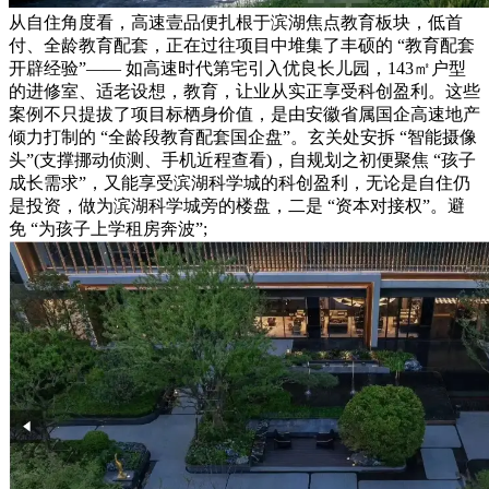
从自住角度看，高速壹品便扎根于滨湖焦点教育板块，低首
付、全龄教育配套，正在过往项目中堆集了丰硕的 “教育配套
开辟经验”—— 如高速时代第宅引入优良长儿园，143㎡户型
的进修室、适老设想，教育，让业从实正享受科创盈利。这些
案例不只提拔了项目标栖身价值，是由安徽省属国企高速地产
倾力打制的 “全龄段教育配套国企盘”。玄关处安拆 “智能摄像
头”(支撑挪动侦测、手机近程查看)，自规划之初便聚焦 “孩子
成长需求”，又能享受滨湖科学城的科创盈利，无论是自住仍
是投资，做为滨湖科学城旁的楼盘，二是 “资本对接权”。避
免 “为孩子上学租房奔波”;