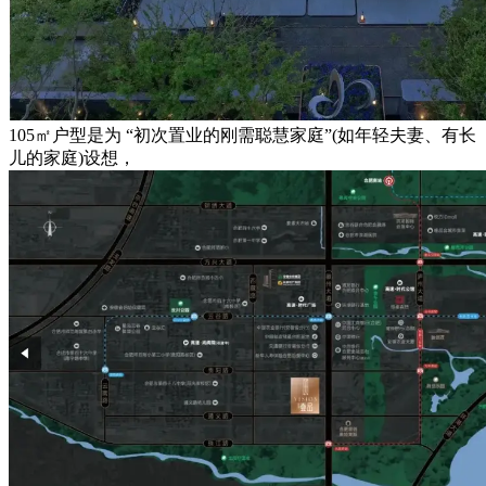
105㎡户型是为 “初次置业的刚需聪慧家庭”(如年轻夫妻、有长
儿的家庭)设想，