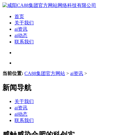
首页
关于我们
ai资讯
ai动态
联系我们
当前位置:
CA88集团官方网站
>
ai资讯
>
新闻导航
关于我们
ai资讯
ai动态
联系我们
感触感染合肥的科创实