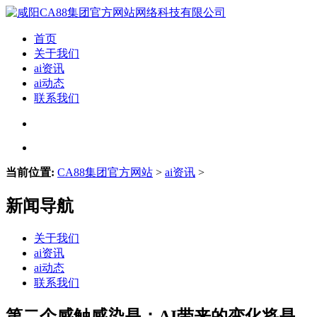
首页
关于我们
ai资讯
ai动态
联系我们
当前位置:
CA88集团官方网站
>
ai资讯
>
新闻导航
关于我们
ai资讯
ai动态
联系我们
第二个感触感染是：AI带来的变化将是