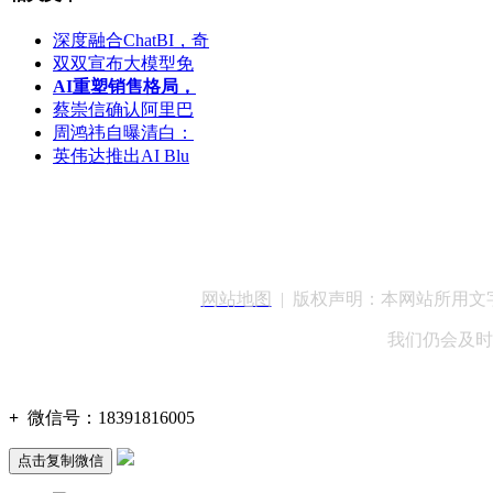
深度融合ChatBI，奇
双双宣布大模型免
AI重塑销售格局，
蔡崇信确认阿里巴
周鸿祎自曝清白：
英伟达推出AI Blu
客服QQ：100148
网站地图
| 版权声明：本网站所用
我们仍会及时
+
微信号：
18391816005
点击复制微信