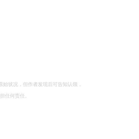
顾问：陕西润丰律师事务所
原始状况，但作者发现后可告知认领，
担任何责任。