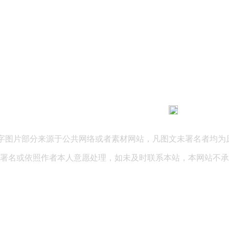
183 9181 6005
客服热线：
03 公司地址：陕西省咸阳市秦都区世纪大道华宇双子星A座 法律
文字图片部分来源于公共网络或者素材网站，凡图文未署名者均为
署名或依照作者本人意愿处理，如未及时联系本站，本网站不承