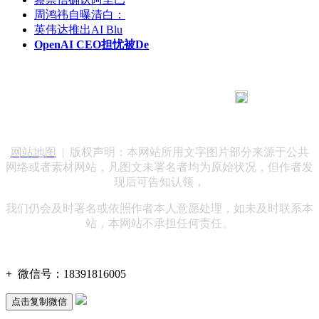
周鸿祎自曝清白：
英伟达推出AI Blu
OpenAI CEO担忧被De
183 9181 6005
客服热线：
客服QQ：10014803 公司地址：陕西省咸阳市秦都区世纪大
道华宇双子星A座 法律顾问：陕西润丰律师事务所
网站地图
| 版权声明：本网站所用文字图片部分来源于公共
网络或者素材网站，凡图文未署名者均为原始状况，但作者发
现后可告知认领，
我们仍会及时署名或依照作者本人意愿处理，如未及时联系本
站，本网站不承担任何责任。
+
微信号：
18391816005
点击复制微信