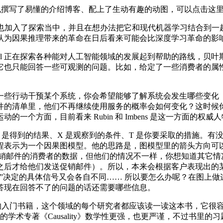
也撰写了易懂的介绍博客、配上了生动有趣的动图，可以点击这
engio 等学者也加入了探索当中，并且在想办法把它和现代机器学习
认为因果推理带来的革命在日后看来可能会比深度学习革命的影
Pearl 正在探索各种能对人工智能领域的发展起到帮助的路线
它也只能回答一些可观测的问题。比如，给定了一些消费者的属
些行动干预某个系统，你会希望能够了解系统会发生哪些变化（
件的清单里，他们不再继续使用服务的概率会如何变化？这时候
一个方面，目前看来 Rubin 和 Imbens 是这一方面的权
 Y 是得到的结果、X 是观察到的条件、T 是你要采取的措施。有
程表示为一个因果图模型。他的思路是，图模型里的箭头方向可
促销邮件的消费者的数据，但他们的情况不一样，你想知道其它情
之后才给他们发送促销邮件）。所以，本来会根据客户表现出的
”决定的具体信号又会各自不同…… 所以要怎么办呢？在图上
答现在回答不了的问题的话还需要哪些信息。
hy》是一本非常棒的入门书籍，这个领域的每个研究者都应该读一读这本
9 年的学术专著《Causality》数学性更强，也更严谨，不过