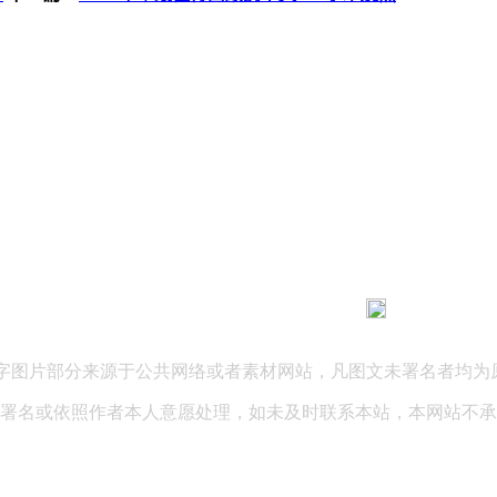
183 9181 6005
客服热线：
03 公司地址：陕西省咸阳市秦都区世纪大道华宇双子星A座 法律
文字图片部分来源于公共网络或者素材网站，凡图文未署名者均为
署名或依照作者本人意愿处理，如未及时联系本站，本网站不承