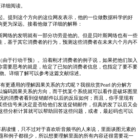
里详细阅读。
结合到一起。提到这个方向的这位网友表示，他的一位做数据科学的好
响更为深远。接着他做了详细的解释：
，贝叶斯网络的发明就有一部分功劳是他的。但是贝叶斯网络也有一些
性，基于其它消费者的行为，预测这些消费者在未来六个月内不
由于行动干预）。沿着刚才消费者的例子说，如果把他们加入
你需要思考的就是，给定了已知的消费者信息，也指定了要不要
威人物。详细了解可以参考这篇文献综述。
没有更通用的理解因果关系的方式呢？我很欣赏Pearl 的分解方
以编码因果关系的方向，而干扰某个系统就可以看作是破坏图里
况的消费者看到促销邮件以后的反应如何；而且，你手里现有
某些信号来决定是否给他们发送促销邮件，但真的发了以后又会
做这些分析计算就可以帮助回答这些问题，或者，最起码也可以
书，它很容易读懂，只不过对于喜欢听音频书的人来说，里面谈图元素的
书里的习题和例子都很少，所以想要理解里面的所有内容还很需要花一