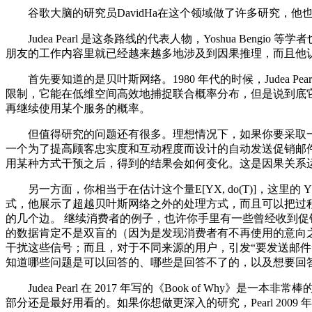
谷歌大脑的研究员DavidHa在这个领域做了许多研究，他
Judea Pearl 是这条路线的代表人物，Yoshua B
朋友的工作内容里就已经越来越多地涉及到因果推理，而且他
首先要知道的是贝叶斯网络。1980 年代的时候，Judea 
限制，它能在低维空间高效地捕捉联合概率分布，但是说到底
再继续使用某个服务的概率。
但值得研究的问题还有很多。理想情况下，如果你要采取一
一个为了提高顾客忠实度和互动程度而设计的自动发送促销邮
用某种方式干预之后，得到的结果会如何变化。这是因果关系运动的
另一方面，你相当于在估计这个量E[YX, do(T)]，这里的
式，他展示了超越贝叶斯网络之外的处理方式，而且可以把过
的几个边。 继续消费者的例子，也许你手里有一些曾经收到
的数据肯定不是双盲的（因为是发现消费者有不再使用的意向
干扰这些信号；而且，对于不同来源的用户，引发“要发送邮件
知道哪些问题是可以回答的、哪些是回答不了的，以及想要回
Judea Pearl 在 2017 年写的《Book of W
部分还是最好用看的。如果你想做更深入的研究，Pearl 200