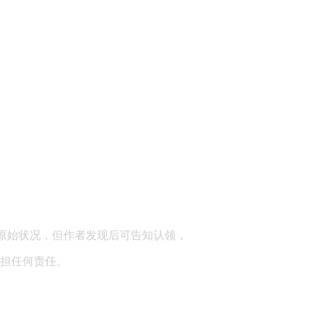
顾问：陕西润丰律师事务所
原始状况，但作者发现后可告知认领，
担任何责任。