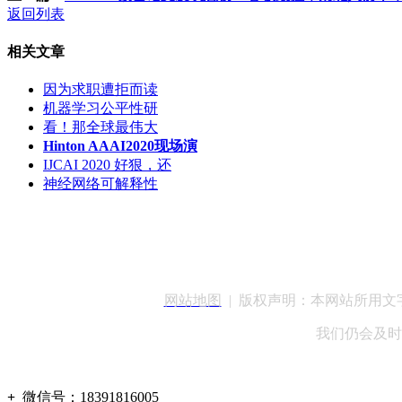
返回列表
相关文章
因为求职遭拒而读
机器学习公平性研
看！那全球最伟大
Hinton AAAI2020现场演
IJCAI 2020 好狠，还
神经网络可解释性
客服QQ：100148
网站地图
| 版权声明：本网站所用
我们仍会及时
+
微信号：
18391816005