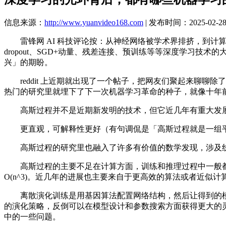
信息来源：
http://www.yuanvideo168.com
| 发布时间：2025-02-28 
雷锋网 AI 科技评论按：从神经网络被学术界排挤，到计
dropout、SGD+动量、残差连接、预训练等等深度学习
兴」的期盼。
reddit 上近期就出现了一个帖子，把网友们聚起来聊聊
热门的研究里就埋下了下一次机器学习革命的种子，就像十年
高斯过程并不是近期新发明的技术，但它近几年有重大发展
更直观，可解释性更好（有句调侃是「高斯过程就是一组平
高斯过程的研究里也融入了许多有价值的数学发现，涉及线性代
高斯过程的主要不足在计算方面，训练和推理过程中一般都
O(n^3)。近几年的进展也主要来自于更高效的算法或者近似计算方法
离散演化训练是用基因算法配置网络结构，然后让得到的模
的演化策略，反倒可以在模型设计和参数搜索方面获得更大的
中的一些问题。