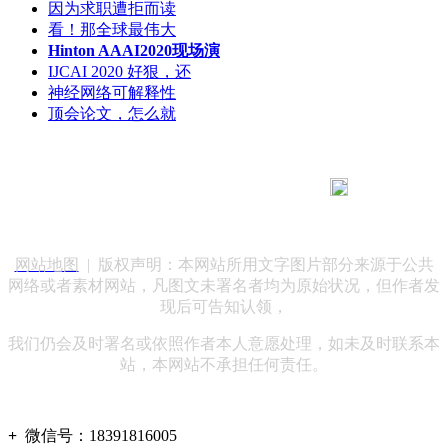
因为求职遭拒而读
看！那全球最伟大
Hinton AAAI2020现场演
IJCAI 2020 好狠，还
神经网络可解释性
顶会论文，怎么就
183 9181 6005
客服热线：
客服QQ：10014803 公司地址：陕西省咸阳市秦都区世纪大
道华宇双子星A座 法律顾问：陕西润丰律师事务所
网站地图
| 版权声明：本网站所用文字图片部分来源于公共
网络或者素材网站，凡图文未署名者均为原始状况，但作者发
现后可告知认领，
我们仍会及时署名或依照作者本人意愿处理，如未及时联系本
站，本网站不承担任何责任。
+
微信号：
18391816005