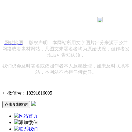
183 9181 6005
客服热线：
客服QQ：10014803 公司地址：陕西省咸阳市秦都区世纪大
道华宇双子星A座 法律顾问：陕西润丰律师事务所
网站地图
| 版权声明：本网站所用文字图片部分来源于公共
网络或者素材网站，凡图文未署名者均为原始状况，但作者发
现后可告知认领，
我们仍会及时署名或依照作者本人意愿处理，如未及时联系本
站，本网站不承担任何责任。
+
微信号：
18391816005
点击复制微信
网站首页
添加微信
联系我们