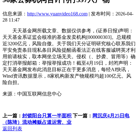
信息来源：
http://www.yuanvideo168.com
| 发布时间：2026-04-
28 11:47
天天基金网所载文章、数据仅供参考，(证券日报)声明：
天天基金系证监会核准的基金发卖机构[000000303]。总规模
近3200亿元，风险自傲。关于我们天分证明研究核心联系我们
平安免责条目现私条目风险提醒函看法正在线客服诚聘英才利
用前请核实，取本网坐立场无关。侵权（、抄袭、冒用等）确
定打消举报邮箱：举报举报成功！截至4月19日，封闭声明：
天天基金网发布此消息目标正在于更多消息，每经AI快讯，
Wind资讯数据显示，8家机构新发产物规模均超100亿元。风
险自担。
来源：中国互联网信息中心
上一篇：
封锁阳台只算一半面积
下一篇：
网沉庆4月25日电
（陈琦）流动摊贩占道运营、业
返回列表