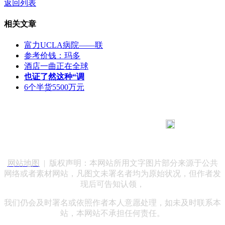
返回列表
相关文章
富力UCLA病院——联
参考价钱：玛多
酒店一曲正在全球
也证了然这种“调
6个半货5500万元
183 9181 6005
客服热线：
客服QQ：10014803 公司地址：陕西省咸阳市秦都区世纪大
道华宇双子星A座 法律顾问：陕西润丰律师事务所
网站地图
| 版权声明：本网站所用文字图片部分来源于公共
网络或者素材网站，凡图文未署名者均为原始状况，但作者发
现后可告知认领，
我们仍会及时署名或依照作者本人意愿处理，如未及时联系本
站，本网站不承担任何责任。