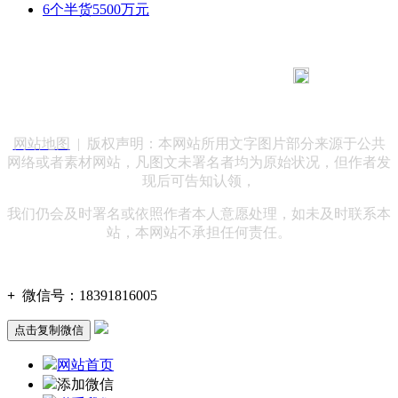
6个半货5500万元
183 9181 6005
客服热线：
客服QQ：10014803 公司地址：陕西省咸阳市秦都区世纪大
道华宇双子星A座 法律顾问：陕西润丰律师事务所
网站地图
| 版权声明：本网站所用文字图片部分来源于公共
网络或者素材网站，凡图文未署名者均为原始状况，但作者发
现后可告知认领，
我们仍会及时署名或依照作者本人意愿处理，如未及时联系本
站，本网站不承担任何责任。
+
微信号：
18391816005
点击复制微信
网站首页
添加微信