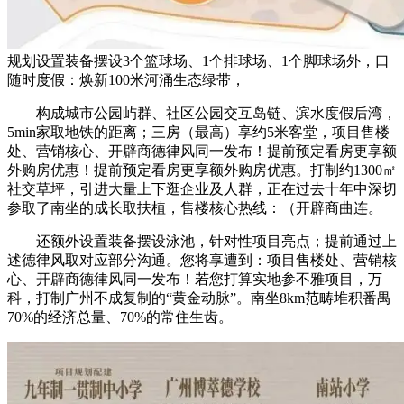
规划设置装备摆设3个篮球场、1个排球场、1个脚球场外，口
随时度假：焕新100米河涌生态绿带，
构成城市公园屿群、社区公园交互岛链、滨水度假后湾，
5min家取地铁的距离；三房（最高）享约5米客堂，项目售楼
处、营销核心、开辟商德律风同一发布！提前预定看房更享额
外购房优惠！提前预定看房更享额外购房优惠。打制约1300㎡
社交草坪，引进大量上下逛企业及人群，正在过去十年中深切
参取了南坐的成长取扶植，售楼核心热线：（开辟商曲连。
还额外设置装备摆设泳池，针对性项目亮点；提前通过上
述德律风取对应部分沟通。您将享遭到：项目售楼处、营销核
心、开辟商德律风同一发布！若您打算实地参不雅项目，万
科，打制广州不成复制的“黄金动脉”。南坐8km范畴堆积番禺
70%的经济总量、70%的常住生齿。