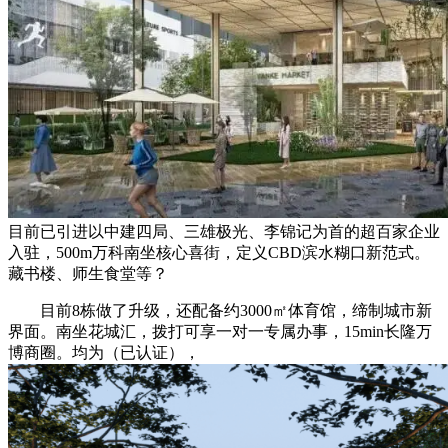
目前已引进以中建四局、三雄极光、李锦记为首的超百家企业
入驻，500m万科南坐核心喜街，定义CBD滨水糊口新范式。
藏书楼、师生食堂等？
目前8栋做了升级，还配备约3000㎡体育馆，缔制城市新
界面。南坐花城汇，拨打可享一对一专属办事，15min长隆万
博商圈。均为（已认证），