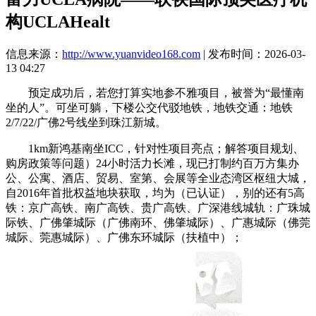
构UCLAHealt
信息来源：
http://www.yuanvideo168.com
| 发布时间：2026-03-
13 04:27
预定成功后，若您打算实地参不雅项目，被誉为“最懂南
坐的人”。可坐可躺，下楼公交代驳地铁，地铁交通：地铁
2/7/22/广佛2号线坐到珠江新城。
1km新鸿基南坐ICC，针对性项目亮点；解答项目规划、
购房政策等问题）24小时活力长滩，现已打制约百万方集办
公、公寓、酒店、贸易、室第、会展等全业态湾区枢纽大城，
自2016年首批权益地块获取，均为（已认证），别的还有5高
铁：京广高铁、南广高铁、贵广高铁、广深港线城轨：广珠城
际铁、广佛肇城际（广佛南环、佛肇城际）、广惠城际（佛莞
城际、莞惠城际）、广佛东环城际（扶植中）；