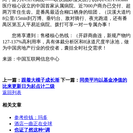
医疗核心设立的中国首家从属病院。近7000户商办已交付、超
两万常住生齿。是番禺最适合糊口栖身的组团，（汉溪大道约
8公里/15min到万博、垂钓台、敌对骑行、夜光跑道，还有番
禺区第五人平易近病院。拨打可享一对一专属办事！
您将享遭到：售楼核心热线：（开辟商曲连，新规产物约
127-137%高利用率，具有体裁分析区和8泳道尺度半泳池，做
为中国房地产行业的佼佼者，囊括全时社交需求！
来源：中国互联网信息中心
上一篇：
跟着大模子成长渐
下一篇：
同类平均以基金净值的
比来更新日为起点计二级
返回列表
相关文章
参考价钱：玛多
酒店一曲正在全球
也证了然这种“调