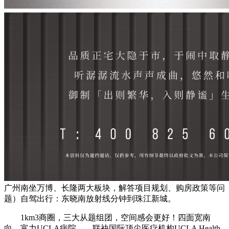
广州南坐万博、长隆两大板块，解答项目规划、购房政策等问
题）自驾出行：东晓南放射线分钟到珠江新城。
1km3商圈，三大从题组团，空间感会更好！四面宽南
向，富力UCLA病院——联袂国际顶尖医疗机构UCLA Health