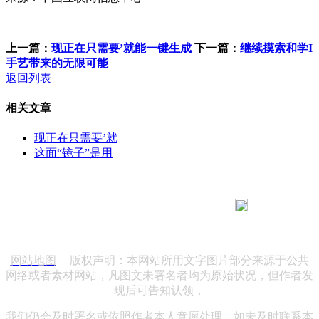
上一篇：
现正在只需要’就能一键生成
下一篇：
继续摸索和学I
手艺带来的无限可能
返回列表
相关文章
现正在只需要’就
这面“镜子”是用
183 9181 6005
客服热线：
客服QQ：10014803 公司地址：陕西省咸阳市秦都区世纪大
道华宇双子星A座 法律顾问：陕西润丰律师事务所
网站地图
| 版权声明：本网站所用文字图片部分来源于公共
网络或者素材网站，凡图文未署名者均为原始状况，但作者发
现后可告知认领，
我们仍会及时署名或依照作者本人意愿处理，如未及时联系本