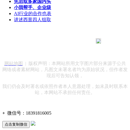
先后取多家国内头
小我帮手、企业级
AI行业的合作也表
讲述西逛四人组取
183 9181 6005
客服热线：
客服QQ：10014803 公司地址：陕西省咸阳市秦都区世纪大
道华宇双子星A座 法律顾问：陕西润丰律师事务所
网站地图
| 版权声明：本网站所用文字图片部分来源于公共
网络或者素材网站，凡图文未署名者均为原始状况，但作者发
现后可告知认领，
我们仍会及时署名或依照作者本人意愿处理，如未及时联系本
站，本网站不承担任何责任。
+
微信号：
18391816005
点击复制微信