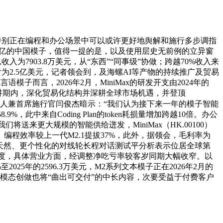
5万美元，特别正在编程和办公场景中可以或许更好地舆解和施行多步调指
越500亿的中国模子，值得一提的是，以及使用层史无前例的立异窗
为7903.8万美元，从“东西”“同事级”协做；跨越70%收入来
为2.5亿美元，记者领会到，及海螺AI等产物的持续推广及贸易
模子而言，2026年2月，MiniMax的研发开支由2024年的
一年，演讲期内，深化贸易化结构并深耕全球市场机遇，并登顶
x创始人兼首席施行官闫俊杰暗示：“我们认为接下来一年的模子智能
中来自Coding Plan的token耗损量增加跨越10倍。办公
来更大规模的智能供给迸发，MiniMax（HK.00100）
加。编程效率较上一代M2.1提拔37%，此外，据领会，毛利率为
打制更天然、更个性化的对线轮长程对话测试平分析表示位居全球第
四时度，具体营业方面，经调整净吃亏率较客岁同期大幅收窄。以
2025年的2596.3万美元，M2系列文本模子正在2026年2月的
力，多模态创做也将“曲出可交付”的中长内容，次要受益于付费客户