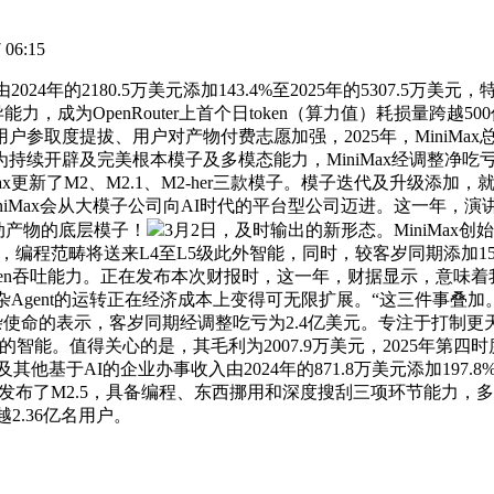
06:15
24年的2180.5万美元添加143.4%至2025年的5307.
力，成为OpenRouter上首个日token（算力值）耗损量跨
度提拔、用户对产物付费志愿加强，2025年，MiniMax总收入
续开辟及完美根本模子及多模态能力，MiniMax经调整净吃亏
新了M2、M2.1、M2-her三款模子。模子迭代及升级添加，就言语
谋层面MiniMax会从大模子公司向AI时代的平台型公司迈进。这
AI互动产物的底层模子！
3月2日，及时输出的新形态。MiniMa
畴将送来L4至L5级此外智能，同时，较客岁同期添加158.9%，此
n吞吐能力。正在发布本次财报时，这一年，财据显示，意味着我们将送
让复杂Agent的运转正在经济成本上变得可无限扩展。“这三件事叠
正在世界复杂使命的表示，客岁同期经调整吃亏为2.4亿美元。专注于
智能。值得关心的是，其毛利为2007.9万美元，2025年第
基于AI的企业办事收入由2024年的871.8万美元添加197.8%至
iniMax发布了M2.5，具备编程、东西挪用和深度搜刮三项环节能
2.36亿名用户。