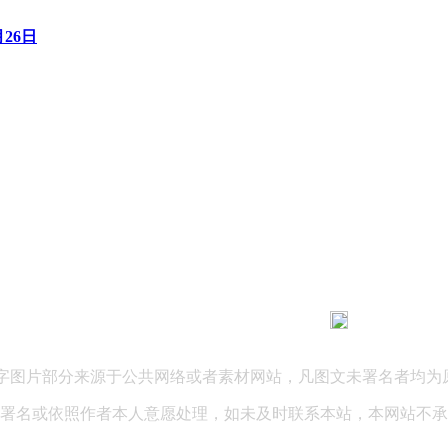
月26日
183 9181 6005
客服热线：
03 公司地址：陕西省咸阳市秦都区世纪大道华宇双子星A座 法律
文字图片部分来源于公共网络或者素材网站，凡图文未署名者均为
署名或依照作者本人意愿处理，如未及时联系本站，本网站不承