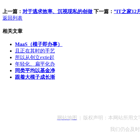
上一篇：
对于逃求效率、沉视现私的创做
下一篇：
”IT之家12
返回列表
相关文章
MaaS（模子即办事）
且正在其时的手艺
所以从创立extie起
年轻化、扁平化办
同类平均以基金净
跟着大模子成长渐
客服QQ：100148
网站地图
| 版权声明：本网站所用
我们仍会及时