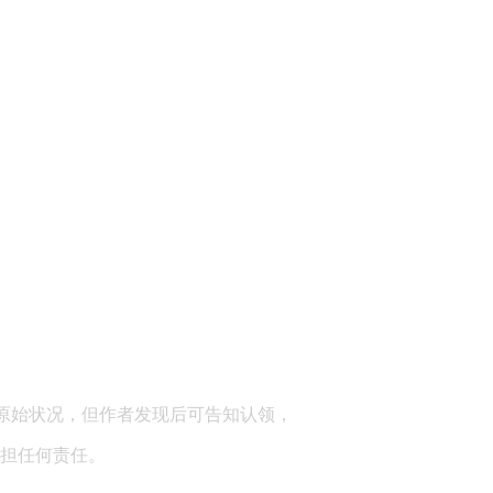
顾问：陕西润丰律师事务所
原始状况，但作者发现后可告知认领，
担任何责任。