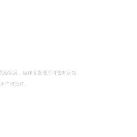
顾问：陕西润丰律师事务所
原始状况，但作者发现后可告知认领，
担任何责任。