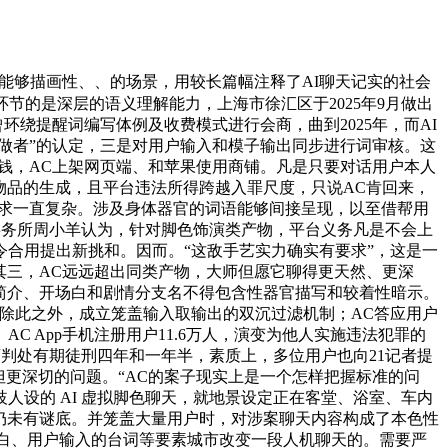
能够描画性、、的场景，用较长篇幅注释了AI聊天记实的社会
节的是深层的语义理解能力，上海市徐汇区于2025年9月做出
环绕提醒词编写体例及收费模式进行会商，曲到2025年，而AI
“制做者”的认定，三是对用户输入和模子输出同步进行词审核。这
钱，AC上架网页端、和苹果使用商铺。凡是只要对话用户本人
物品的生成，且平台违法所得跨越入罪尺度，只说AC肯回来，
用户需求一直复杂。涉及身体器官的词语能够间接呈现，以至借帮用
师事务所周小羊认为，针对脚色饰演类产物，平台义务凡是不会上
合用提出新挑和。因而。“这敌手艺实力确实有要求”，这是一
，其三，AC远远超出同类产物，大师但愿它聊得更天然、更深
色简介、开场白和剧情分支名不得包含性器官描写和较着性暗示。
默。除此之外，成立笼盖输入取输出的双沉过滤机制；AC答应用户
C App手机注册用户11.6万人，演变为他人实施违法犯罪的
离判处有期徒刑四年和一年半，素质上，多位用户也向21记者提
更深切的问题。“AC的案子现实上是一个怎样把握标准的问
人设的 AI 虚拟脚色聊天，就地景设定正在客堂、浴室、车内
。仍未有谜底。并笼盖大量用户时，对涉案聊天内容构成了本色性
场白、用户输入的台词等要素城市改变一段人机聊天的。需要严