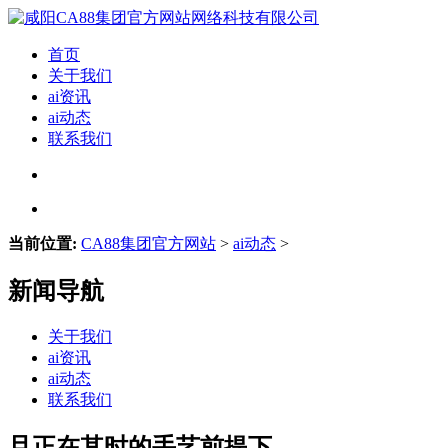
首页
关于我们
ai资讯
ai动态
联系我们
当前位置:
CA88集团官方网站
>
ai动态
>
新闻导航
关于我们
ai资讯
ai动态
联系我们
且正在其时的手艺前提下