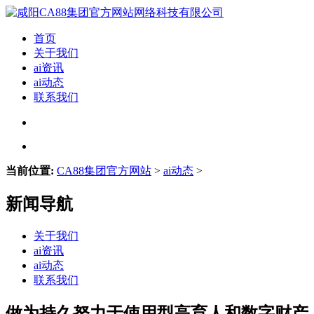
首页
关于我们
ai资讯
ai动态
联系我们
当前位置:
CA88集团官方网站
>
ai动态
>
新闻导航
关于我们
ai资讯
ai动态
联系我们
做为持久努力于使用型高育人和数字财产