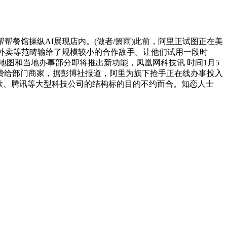
餐馆操纵AI展现店内。(做者/箫雨)此前，阿里正试图正在美
在外卖等范畴输给了规模较小的合作敌手。让他们试用一段时
地图和当地办事部分即将推出新功能，凤凰网科技讯 时间1月5
费给部门商家，据彭博社报道，阿里为旗下抢手正在线办事投入
歌、腾讯等大型科技公司的结构标的目的不约而合。知恋人士