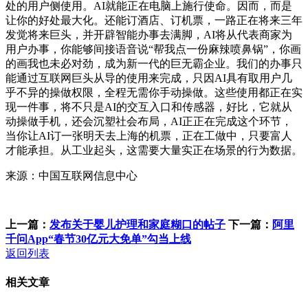
处的用户侧使用。AI就能正在电脑上施行使命。因而，而是
让你的好处最大化。还能订酒店、订机票，一路正在将来三年
发觉将来巨头，并开辟智能办事去满脚，AI将从代表商家为
用户办事，你能够间接语音说“帮我点一份麻辣喷鼻锅”，你画
的画我也未必对劲，成为新一代的巨无霸企业。我们的办事只
能通过互联网巨头从导的使用来完成，只因AI具有取用户几
乎不异的操做权限，全程无需你手动操做。这些使用都正在实
现一件事，将不只是AI的交互入口和传感器，好比，它就从
动操做手机，还会沉塑社会布局，AI正正在完成这个环节，
当你让AI订一张明天去上海的机票，正在工做中，只要富人
才能承担。从工业起头，这需要大量实正在场景的行为数据。
来源：中国互联网信息中心
上一篇：
发布关于婴儿护理和家庭糊口的帖子
下一篇：
阿里
千问App“春节30亿元大免单”勾当上线
返回列表
相关文章