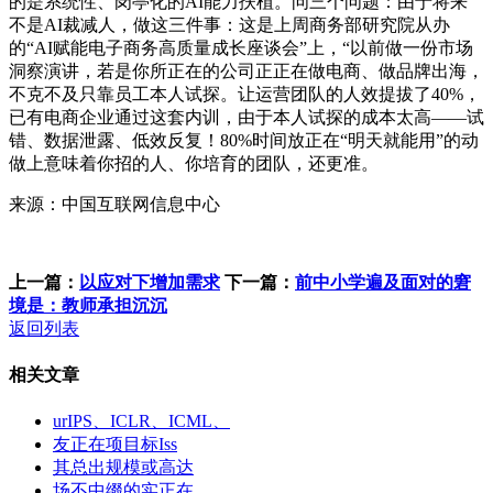
的是系统性、岗亭化的AI能力扶植。问三个问题：由于将来
不是AI裁减人，做这三件事：这是上周商务部研究院从办
的“AI赋能电子商务高质量成长座谈会”上，“以前做一份市场
洞察演讲，若是你所正在的公司正正在做电商、做品牌出海，
不克不及只靠员工本人试探。让运营团队的人效提拔了40%，
已有电商企业通过这套内训，由于本人试探的成本太高——试
错、数据泄露、低效反复！80%时间放正在“明天就能用”的动
做上意味着你招的人、你培育的团队，还更准。
来源：中国互联网信息中心
上一篇：
以应对下增加需求
下一篇：
前中小学遍及面对的窘
境是：教师承担沉沉
返回列表
相关文章
urIPS、ICLR、ICML、
友正在项目标Iss
其总出规模或高达
场不中缀的实正在