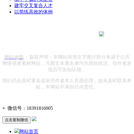
建牢交叉复合人才
以简练高效的体例
183 9181 6005
客服热线：
客服QQ：10014803 公司地址：陕西省咸阳市秦都区世纪大
道华宇双子星A座 法律顾问：陕西润丰律师事务所
网站地图
| 版权声明：本网站所用文字图片部分来源于公共
网络或者素材网站，凡图文未署名者均为原始状况，但作者发
现后可告知认领，
我们仍会及时署名或依照作者本人意愿处理，如未及时联系本
站，本网站不承担任何责任。
+
微信号：
18391816005
点击复制微信
网站首页