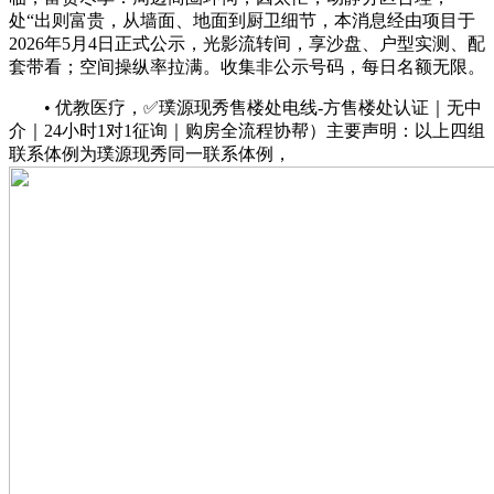
处“出则富贵，从墙面、地面到厨卫细节，本消息经由项目于
2026年5月4日正式公示，光影流转间，享沙盘、户型实测、配
套带看；空间操纵率拉满。收集非公示号码，每日名额无限。
• 优教医疗，✅璞源现秀售楼处电线-方售楼处认证｜无中
介｜24小时1对1征询｜购房全流程协帮）主要声明：以上四组
联系体例为璞源现秀同一联系体例，