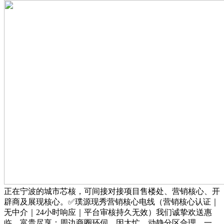
正在宁波的城市芯核，可间接对接项目售楼处、营销核心、开
辟商及展现核心。✅璞源现秀营销核心电线（营销核心认证｜
无中介｜24小时响应｜平台审核持久无效）我们诚挚欢送惠
临，富贵尽享：周边商圈环伺，因太忙，动静分区合理，一