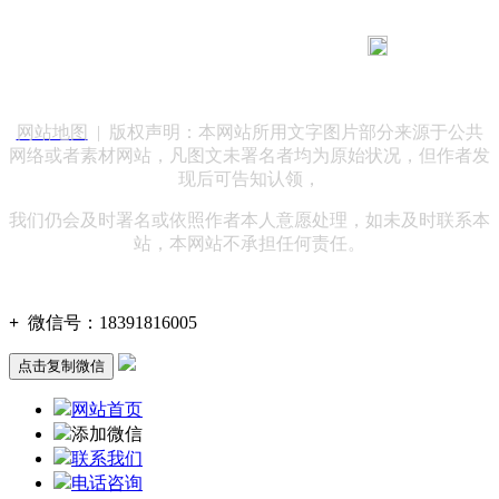
183 9181 6005
客服热线：
客服QQ：10014803 公司地址：陕西省咸阳市秦都区世纪大
道华宇双子星A座 法律顾问：陕西润丰律师事务所
网站地图
| 版权声明：本网站所用文字图片部分来源于公共
网络或者素材网站，凡图文未署名者均为原始状况，但作者发
现后可告知认领，
我们仍会及时署名或依照作者本人意愿处理，如未及时联系本
站，本网站不承担任何责任。
+
微信号：
18391816005
点击复制微信
网站首页
添加微信
联系我们
电话咨询