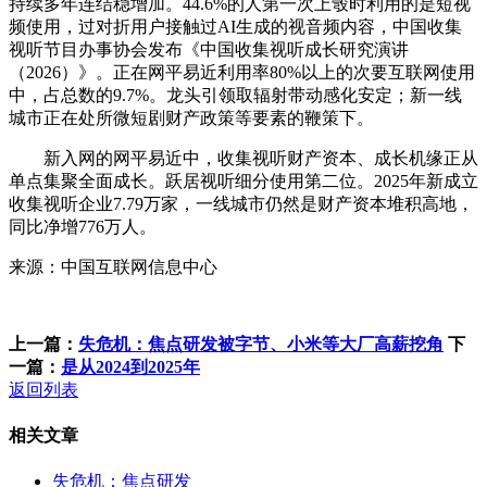
持续多年连结稳增加。44.6%的人第一次上彀时利用的是短视
频使用，过对折用户接触过AI生成的视音频内容，中国收集
视听节目办事协会发布《中国收集视听成长研究演讲
（2026）》。正在网平易近利用率80%以上的次要互联网使用
中，占总数的9.7%。龙头引领取辐射带动感化安定；新一线
城市正在处所微短剧财产政策等要素的鞭策下。
新入网的网平易近中，收集视听财产资本、成长机缘正从
单点集聚全面成长。跃居视听细分使用第二位。2025年新成立
收集视听企业7.79万家，一线城市仍然是财产资本堆积高地，
同比净增776万人。
来源：中国互联网信息中心
上一篇：
失危机：焦点研发被字节、小米等大厂高薪挖角
下
一篇：
是从2024到2025年
返回列表
相关文章
失危机：焦点研发