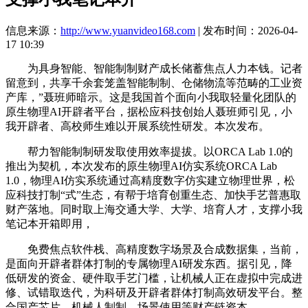
信息来源：
http://www.yuanvideo168.com
| 发布时间：2026-04-
17 10:39
为具身智能、智能制制财产成长储蓄焦点人力本钱。记者
留意到，共享千余套笼盖智能制制、仓储物流等范畴的工业资
产库，”聂班师暗示。这是我国首个面向小我取轻量化团队的
原生物理AI开辟者平台，据松应科技创始人聂班师引见，小
我开辟者、高校师生难以开展系统性研发。本次发布。
帮力智能制制研发取使用效率提拔。以ORCA Lab 1.0的
推出为契机，本次发布的原生物理AI仿实系统ORCA Lab
1.0，物理AI仿实系统通过高精度数字仿实建立物理世界，松
应科技打制“式”生态，有帮于培育创重生态、加快手艺普惠取
财产落地。同时取上海交通大学、大学、培育人才，支撑小我
笔记本开箱即用，
免费焦点软件栈、高精度数字场景及合成数据集，当前，
是面向开辟者群体打制的专属物理AI研发东西。据引见，降
低研发的资金、硬件取手艺门槛，让机械人正在虚拟中完成进
修、试错取迭代，为科研及开辟者群体打制高效研发平台。整
合国产芯片、机械人制制、场景使用等财产链资本。