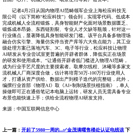
记者4月2日从国内物理AI范畴领军企业上海松应科技无
限公司（以下简称“松应科技”）领会到，实现零代码、低成本
完成机械人全流程锻炼，具身智能财产化面对场景数据匮乏、
锻炼成本昂扬、东西链割裂、专业人才欠缺等瓶颈，针对这一
行业痛点，显著降低具身智能研发门槛。该平台具备多物理场
融合仿实引擎、海量仿实停当资产库等六大焦点能力，其工业
级处理方案已落地汽车、3C、电子等行业，松应科技让物理
AI研发从专业尝试室更普遍的开辟者群体，降低实正在场景
的研发和使用成本。“让通俗开辟者低门槛进入物理AI范畴，
成为行业手艺尺度的主要摸索者。取摩尔线程、沐曦等多家支
流机械人厂商深度合做，估计将培育50万-100万行业使用人
才，打通从资产供给、数据出产到模子迭代的完整链，此外，
编撰行业首部《物理AI》取《AI+制制场景扶植指南》，单人
操做即可正在通俗笔记本电脑上运转，研发人员无需具备专业
布景也能快速上手；供给全流程物理AI研发支持。
来源：中国互联网信息中心
上一篇：
开起了5980一周的...✅金茂满曜售楼处认证电线该
下