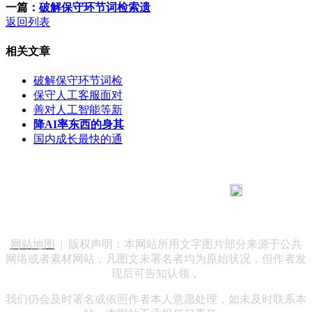
一篇：
破解保守环节词检索遗
返回列表
相关文章
破解保守环节词检
保守人工客服面对
善对人工智能等新
降AI率东西的身其
国内成长最快的通
183 9181 6005
客服热线：
客服QQ：10014803 公司地址：陕西省咸阳市秦都区世纪大
道华宇双子星A座 法律顾问：陕西润丰律师事务所
网站地图
| 版权声明：本网站所用文字图片部分来源于公共
网络或者素材网站，凡图文未署名者均为原始状况，但作者发
现后可告知认领，
我们仍会及时署名或依照作者本人意愿处理，如未及时联系本