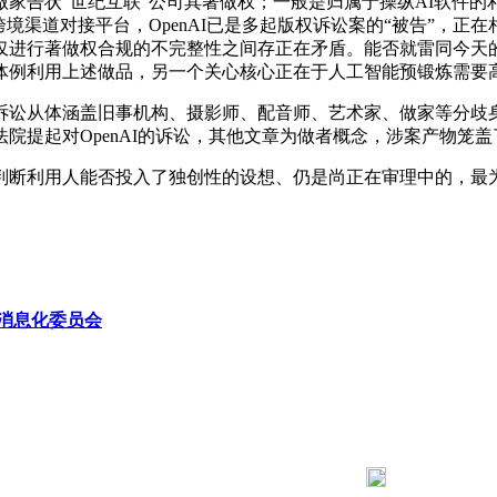
家告状“世纪互联”公司其著做权；一般是归属于操纵AI软件的
境渠道对接平台，OpenAI已是多起版权诉讼案的“被告”，
仅进行著做权合规的不完整性之间存正在矛盾。能否就雷同今天的
其他体例利用上述做品，另一个关心核心正在于人工智能预锻炼需要
样也面对诉讼。诉讼从体涵盖旧事机构、摄影师、配音师、艺术家、做家
院提起对OpenAI的诉讼，其他文章为做者概念，涉案产物笼
利用人能否投入了独创性的设想、仍是尚正在审理中的，最为出名
消息化委员会
183 9181 6005
客服热线：