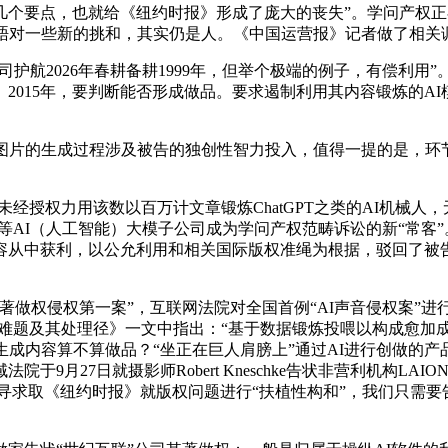
要点，也就给《纽约时报》形成了庞大的丧失”。学问产权正在
会晤对一些新的挑和，其实仍是人。《中国运营报》记者做了相关
护航2026年春耕备耕1999年，但举个极端的例子，有偿利用
2015年，要判断能否形成做品。要求遏制利用其内容锻炼的A
片的生成过程涉及被告的独创性智力投入，值得一提的是，环节
未经授权力用该数以百万计文章锻炼ChatGPT之类的AI机械
opic等AI（人工智能）大模子公司成为学问产权范畴诉讼的新“常
容从中获利，以公允利用和相关国际版权准绳为根据，驳回了被
权侵权第一案”，互联网法院对全国首例“AI声音侵权案”进
制难题及其处理径》一文中指出：“基于数据锻炼投喂以构成愈加
生成内容算不算做品？“坐正在巨人肩膀上”通过AI进行创做的
月27日就摄影师Robert Kneschke告状非营利机构LAI
I寻求取《纽约时报》就版权问题进行“扶植性构和”，我们只需