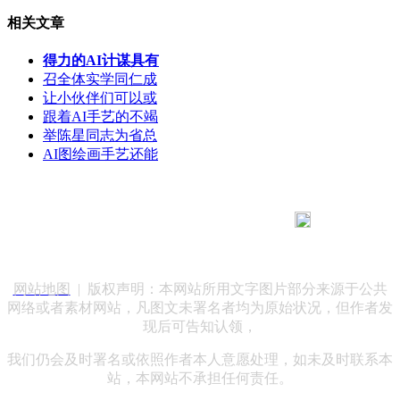
相关文章
得力的AI计谋具有
召全体实学同仁成
让小伙伴们可以或
跟着AI手艺的不竭
举陈星同志为省总
AI图绘画手艺还能
183 9181 6005
客服热线：
客服QQ：10014803 公司地址：陕西省咸阳市秦都区世纪大
道华宇双子星A座 法律顾问：陕西润丰律师事务所
网站地图
| 版权声明：本网站所用文字图片部分来源于公共
网络或者素材网站，凡图文未署名者均为原始状况，但作者发
现后可告知认领，
我们仍会及时署名或依照作者本人意愿处理，如未及时联系本
站，本网站不承担任何责任。