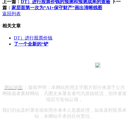
上一篇：
DT）进行股票价钱的预测和预测成果的查验
下一
篇：
家层面第一次为“AI+保守财产”画出清晰线图
返回列表
相关文章
DT）进行股票价钱
了一个全新的“铲
183 9181 6005
客服热线：
客服QQ：10014803 公司地址：陕西省咸阳市秦都区世纪大
道华宇双子星A座 法律顾问：陕西润丰律师事务所
网站地图
| 版权声明：本网站所用文字图片部分来源于公共
网络或者素材网站，凡图文未署名者均为原始状况，但作者发
现后可告知认领，
我们仍会及时署名或依照作者本人意愿处理，如未及时联系本
站，本网站不承担任何责任。